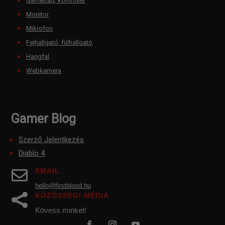
Gamepad, kontroller
Monitor
Mikrofon
Fejhallgató, fülhallgató
Hangfal
Webkamera
Gamer Blog
Szerző Jelentkezés
Diablo 4
EMAIL

hello@firstblood.hu
KÖZÖSSÉGI MÉDIA

Kövess minket!