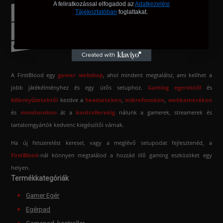
A feliratkozással elfogadod az
Adatkezelési
Tájékoztatóban
foglaltakat.
A FirstBlood egy
gamer webshop
, ahol mindent megtalálsz, ami kellhet a
jobb játékélményhez és egy ütős setuphoz.
Gaming egerektől
és
billentyűzetektől
kezdve a
headseteken
,
mikrofonokon
,
webkamerákon
és
monitorokon
át a
kontrollerekig
nálunk a gamerek, streamerek és
tartalomgyártók kedvenc kiegészítői várnak.
Ha új felszerelést keresel, vagy a meglévő setupodat fejlesztenéd, a
FirstBlood
-
nál könnyen megtalálod a hozzád illő gaming eszközöket egy
helyen.
Termékkategóriák
Gamer Egér
Egérpad