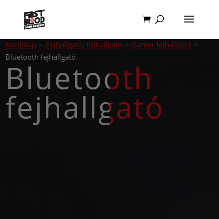
Kezdőlap
>
Fejhallgató, fülhallgató
>
Gamer fejhallgató
>
Bluetooth fejhallgató
Bluetooth
fejhallgató