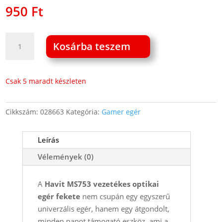
950
Ft
Havit
Kosárba teszem
MS753
vezetékes
optikai
Csak 5 maradt készleten
egér
3
Cikkszám:
028663
Kategória:
Gamer egér
gombos
fekete
mennyiség
Leírás
Vélemények (0)
A
Havit MS753 vezetékes optikai
egér fekete
nem csupán egy egyszerű
univerzális egér, hanem egy átgondolt,
minden napot támogató eszköz, ami a