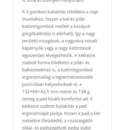
is sima és könnyen irányítható.
A 3 gombos kialakítás tökéletes a napi
munkához, hiszen a bal és jobb
kattintógombok mellett a középső
görgőkattintás is elérhető, így a nagy
területű mozgások, a nagyokra növelt
képernyők vagy a nagy kattintások
egyszerűen elvégezhetők. A kétkezre
szabott forma tökéletes a jobb‑ és
balkezesekhez is, a kattintógombok
ergonómiailag a legtermészetesebb
pozícióban helyezkednek el, a
132×68×42,5 mm méret és 138 g
tömeg a pad kiváló komfortot ad. A
kétkezre szabott kialakítás a pad
ergonómiáját javítja, hiszen a pad a kéz
ívezetére illeszkedik, a csúszásgátló
oldal‑ és padszegélyek pedig stabil