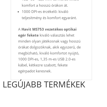
komfort a hosszú órákon át.
1000 DPI‑es érzékelő: kiváló
teljesítmény és komfort egyaránt.
A
Havit MS753 vezetékes optikai
egér fekete
kiváló választás lehet
minden olyan játékosnak vagy hosszú
órákat dolgozóknak, akik egyszerű, de
megbízható, kiváló komfortot nyújtó,
1000 DPI‑es, 1,35 m‑es USB 2.0‑es
kábel, kétkezre szabott, fekete
egérpadot keresnek.
LEGÚJABB TERMÉKEK