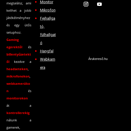
Monitor
megtalálsz, ami
Mikrofon
kellhet a jobb
játékélményhez
Fejhallga
és egy ütős
tó,
setuphoz.
fülhallgat
Gaming
ó
egerektől
és
Hangfal
billentyűzetekt
Webkam
Árukereső.hu
ől
kezdve a
era
headseteken
,
mikrofonokon
,
webkameráko
n
és
monitorokon
át a
kontrollerekig
nálunk a
gamerek,