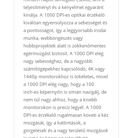
teljesítményt és a kényelmet egyaránt
kínálja. A 1000 DPI‑es optikai érzékelő
kiválóan egyensúlyozza a sebességet és
a pontosságot, így a leggyorsabb irodai
munka, webböngészés vagy
hobbiprojektek alatt is zökkenőmentes
egérmozgást biztosít. A 1000 DPI elég
nagy sebességhez, de a nagyobb
számítógépekhez kapcsolódó, 4K vagy
1440p monitorokhoz is tökéletes, mivel
a 1000 DPI elég nagy, hogy a 100
inch‑es képernyőn is simán navigálj, de
nem túl nagy ahhoz, hogy a kisebb
monitorokon is precíz legyél. A 1000
DPI‑es érzékelő rugalmasan követi a kéz
mozgását, így a kattintások, a
görgetések és a nagy területű mozgások