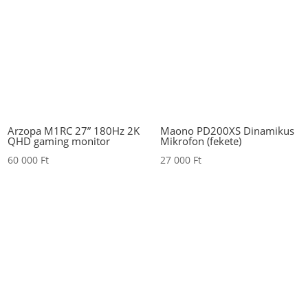
Arzopa M1RC 27” 180Hz 2K
Maono PD200XS Dinamikus
QHD gaming monitor
Mikrofon (fekete)
60 000
Ft
27 000
Ft