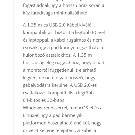
fogást adnak, így a hosszú órák során a
kéz fáradtsága minimalizálható.
A 1,35 m‑es USB 2.0 kábel kiváló
kompatibilitást biztosít a legtöbb PC‑vel
és laptoppal, a kábel rugalmas és nem
csúszik, így a pad könnyen igazítható a
különböző asztalokhoz. A 1,35 m
hosszúság elég nagy ahhoz, hogy a pad
a monitor­tól függetlenül is elérhető
legyen, de nem olyan hosszú, hogy
gabalyodásra kerülne. A USB 2.0‑es
csatlakozás kompatibilis a legtöbb
64‑bitos és 32‑bitos
Windows‑rendszerrel, a macOS‑el és a
Linux‑el, így a pad bármelyik
platformon használható anélkül, hogy
driver‑t kellene telepíteni. A kábel a