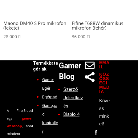
Maono DM40 S Pro mikrofon
Fifine T688W dinamikus
(fekete)
mikrofon (fehér)
28 000
Ft
36 000
Ft
EMA

Termékkate
Gamer
IL
góriák
KÖZ
Blog

ÖSS
Gamer
ÉGI
MÉD
Egér
Szerző
IA
Egérpad
Jelentkez
Köve
Gamepa
és
ss
A FirstBlood
Diablo 4
d,
mink
egy
gamer
kontrolle
et!
webshop
, ahol
r
mindent