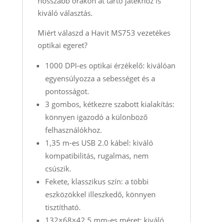
hosszabb órákon át tartó játékhoz is
kiváló választás.
Miért válaszd a Havit MS753 vezetékes
optikai egeret?
1000 DPI‑es optikai érzékelő: kiválóan
egyensúlyozza a sebességet és a
pontosságot.
3 gombos, kétkezre szabott kialakítás:
könnyen igazodó a különböző
felhasználókhoz.
1,35 m‑es USB 2.0 kábel: kiváló
kompatibilitás, rugalmas, nem
csúszik.
Fekete, klasszikus szín: a többi
eszközökkel illeszkedő, könnyen
tisztítható.
132×68×42,5 mm‑es méret: kiváló