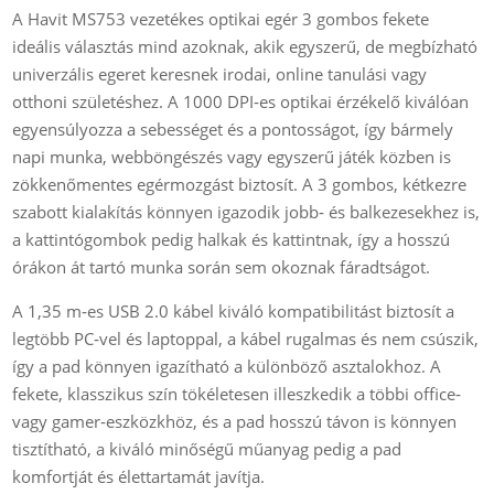
A Havit MS753 vezetékes optikai egér 3 gombos fekete
ideális választás mind azoknak, akik egyszerű, de megbízható
univerzális egeret keresnek irodai, online tanulási vagy
otthoni születéshez. A 1000 DPI‑es optikai érzékelő kiválóan
egyensúlyozza a sebességet és a pontosságot, így bármely
napi munka, webböngészés vagy egyszerű játék közben is
zökkenőmentes egérmozgást biztosít. A 3 gombos, kétkezre
szabott kialakítás könnyen igazodik jobb‑ és balkezesekhez is,
a kattintógombok pedig halkak és kattintnak, így a hosszú
órákon át tartó munka során sem okoznak fáradtságot.
A 1,35 m‑es USB 2.0 kábel kiváló kompatibilitást biztosít a
legtöbb PC‑vel és laptoppal, a kábel rugalmas és nem csúszik,
így a pad könnyen igazítható a különböző asztalokhoz. A
fekete, klasszikus szín tökéletesen illeszkedik a többi office‑
vagy gamer‑eszközkhöz, és a pad hosszú távon is könnyen
tisztítható, a kiváló minőségű műanyag pedig a pad
komfortját és élettartamát javítja.