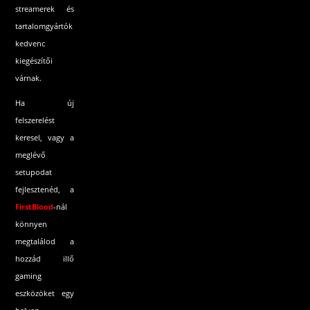
streamerek és
tartalomgyártók
kedvenc
kiegészítői
várnak.
Ha új
felszerelést
keresel, vagy a
meglévő
setupodat
fejlesztenéd, a
FirstBlood
-
nál
könnyen
megtalálod a
hozzád illő
gaming
eszközöket egy