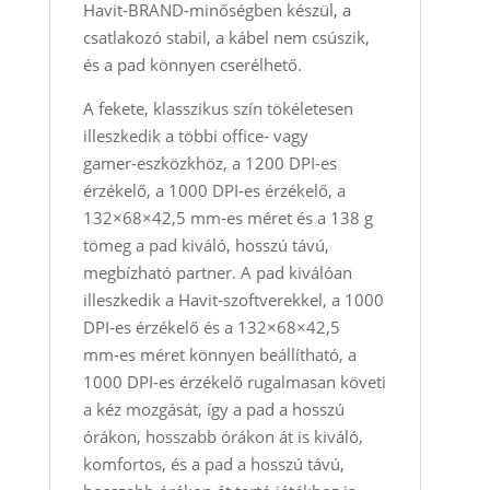
Havit‑BRAND‑minőségben készül, a
csatlakozó stabil, a kábel nem csúszik,
és a pad könnyen cserélhető.
A fekete, klasszikus szín tökéletesen
illeszkedik a többi office‑ vagy
gamer‑eszközkhöz, a 1200 DPI‑es
érzékelő, a 1000 DPI‑es érzékelő, a
132×68×42,5 mm‑es méret és a 138 g
tömeg a pad kiváló, hosszú távú,
megbízható partner. A pad kiválóan
illeszkedik a Havit‑szoftverekkel, a 1000
DPI‑es érzékelő és a 132×68×42,5
mm‑es méret könnyen beállítható, a
1000 DPI‑es érzékelő rugalmasan követi
a kéz mozgását, így a pad a hosszú
órákon, hosszabb órákon át is kiváló,
komfortos, és a pad a hosszú távú,