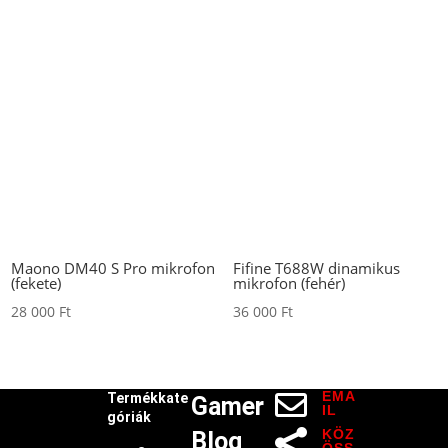
Maono DM40 S Pro mikrofon
Fifine T688W dinamikus
(fekete)
mikrofon (fehér)
28 000
Ft
36 000
Ft
EMA

Termékkate
Gamer
IL
góriák
KÖZ
Blog
