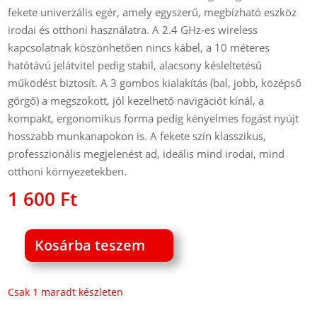
fekete univerzális egér, amely egyszerű, megbízható eszköz
irodai és otthoni használatra. A 2.4 GHz‑es wireless
kapcsolatnak köszönhetően nincs kábel, a 10 méteres
hatótávú jelátvitel pedig stabil, alacsony késleltetésű
működést biztosít. A 3 gombos kialakítás (bal, jobb, középső
gőrgő) a megszokott, jól kezelhető navigációt kínál, a
kompakt, ergonomikus forma pedig kényelmes fogást nyújt
hosszabb munkanapokon is. A fekete szín klasszikus,
professzionális megjelenést ad, ideális mind irodai, mind
otthoni környezetekben.
1 600
Ft
Kosárba teszem
Havit
MS951GT
vezeték
Csak 1 maradt készleten
nélküli