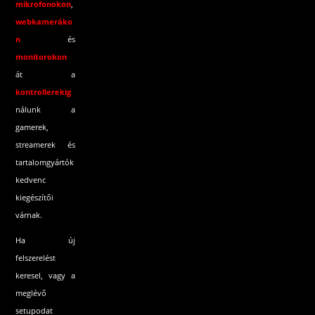
mikrofonokon
,
webkameráko
n
és
monitorokon
át a
kontrollerekig
nálunk a
gamerek,
streamerek és
tartalomgyártók
kedvenc
kiegészítői
várnak.
Ha új
felszerelést
keresel, vagy a
meglévő
setupodat