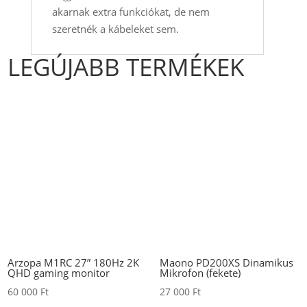
akarnak extra funkciókat, de nem
szeretnék a kábeleket sem.
LEGÚJABB TERMÉKEK
Arzopa M1RC 27” 180Hz 2K
Maono PD200XS Dinamikus
QHD gaming monitor
Mikrofon (fekete)
60 000
Ft
27 000
Ft