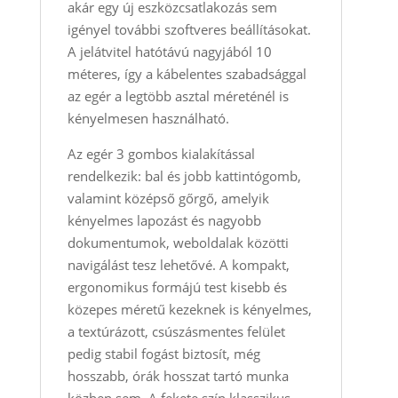
akár egy új eszközcsatlakozás sem
igényel további szoftveres beállításokat.
A jelátvitel hatótávú nagyjából 10
méteres, így a kábelentes szabadsággal
az egér a legtöbb asztal méreténél is
kényelmesen használható.
Az egér 3 gombos kialakítással
rendelkezik: bal és jobb kattintógomb,
valamint középső gőrgő, amelyik
kényelmes lapozást és nagyobb
dokumentumok, weboldalak közötti
navigálást tesz lehetővé. A kompakt,
ergonomikus formájú test kisebb és
közepes méretű kezeknek is kényelmes,
a textúrázott, csúszásmentes felület
pedig stabil fogást biztosít, még
hosszabb, órák hosszat tartó munka