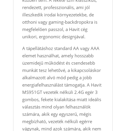
közben sem. A fekete szín klasszikus,
rendezett, professzionális, ami jól
illeszkedik irodai környezetekbe, de
otthoni vagy gaming‑backdropokra is
megfelelően passzol, a Havit cég
unikori, ergonomic designjával.
A tápellátáshoz standard AA vagy AAA
elemet használhat, amely hosszabb
üzemidejű működést és csendesebb
munkát tesz lehetővé, a kikapcsoláskor
alkalmazott alvó mód pedig a jobb
energiafelhasználást támogatja. A Havit
MS951GT vezeték nélküli 2.4G egér 3
gombos, fekete kialakítása miatt ideális
választás mind olyan felhasználók
számára, akik egy egyszerű, mégis
megbízható, vezeték nélküli egérre
vágynak, mind azok számára, akik nem