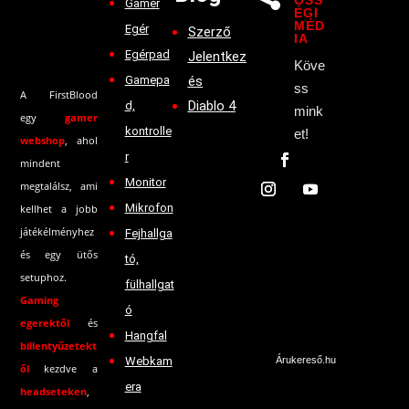
ÖSS
Gamer
ÉGI
MÉD
Egér
Szerző
IA
Egérpad
Jelentkez
Köve
Gamepa
és
ss
A FirstBlood
Diablo 4
d,
mink
egy
gamer
kontrolle
et!
webshop
, ahol
r
mindent
Monitor
megtalálsz, ami
Mikrofon
kellhet a jobb
játékélményhez
Fejhallga
és egy ütős
tó,
setuphoz.
fülhallgat
Gaming
ó
egerektől
és
Hangfal
billentyűzetekt
Webkam
Árukereső.hu
ől
kezdve a
era
headseteken
,