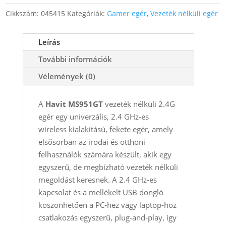
2.4G
Cikkszám:
045415
Kategóriák:
Gamer egér
,
Vezeték nélküli egér
egér
3
Leírás
gombos
fekete
További információk
mennyiség
Vélemények (0)
A
Havit MS951GT
vezeték nélküli 2.4G
egér egy univerzális, 2.4 GHz‑es
wireless kialakítású, fekete egér, amely
elsősorban az irodai és otthoni
felhasználók számára készült, akik egy
egyszerű, de megbízható vezeték nélküli
megoldást keresnek. A 2.4 GHz‑es
kapcsolat és a mellékelt USB dongló
köszönhetően a PC‑hez vagy laptop‑hoz
csatlakozás egyszerű, plug‑and‑play, így