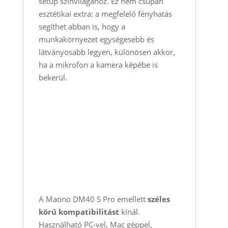
setup színvilágához. Ez nem csupán
esztétikai extra: a megfelelő fényhatás
segíthet abban is, hogy a
munkakörnyezet egységesebb és
látványosabb legyen, különösen akkor,
ha a mikrofon a kamera képébe is
bekerül.
A Maono DM40 S Pro emellett
széles
körű kompatibilitást
kínál.
Használható PC-vel, Mac géppel,