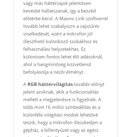
vagy más háttérzajok jelentősen
kevésbé hallatszanak, így a beszéd
előtérbe kerül. A Maono Link szoftverrel
tovább lehet szabályozni a zajszűrés
viselkedését, ezért a mikrofon jól
illeszthető különböző szobákhoz és
felhasználási helyzetekhez. Ez
különösen fontos lehet élő adásoknál,
ahol a hangminőség közvetlenül
befolyásolja a nézői élményt.
A
RGB háttérvilágítás
további előnyt
jelent azoknak, akik a funkcionalitás
mellett a megjelenésre is figyelnek. A
több mint 16 millió színbeállítás és a
különféle világítási módok lehetővé
teszik, hogy a mikrofon illeszkedjen a
gépház, a billentyűzet vagy az egész