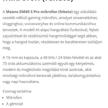
A
Maono DM40 S Pro mikrofon (fekete)
egy sokoldalú
vezeték nélküli gaming mikrofon, amelyet streameléshez,
vlogginghoz, voiceoveryhez és online kommunikációhoz
terveztek. A modell AI-alapú hangváltási funkcióval, fejlett
zajszűréssel és stúdiószintű hangminőséggel segít abban,
hogy a hangod tisztán, részletesen és karakteresen szólaljon
meg.
A 16 mm-es kapszula, a 48 kHz / 24 bites felvétel és az akár
75 órás akkumulátoros üzemidő együtt egy kényelmes,
modern és megbízható megoldást kínál azoknak, akik
minőségi mikrofont keresnek játékhoz, tartalomgyártáshoz
vagy napi használatra.
Csomag tartalma:
Mikrofon
A gémrúd