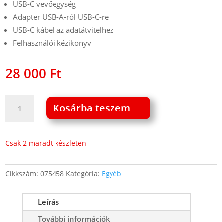
USB-C vevőegység
Adapter USB-A-ról USB-C-re
USB-C kábel az adatátvitelhez
Felhasználói kézikönyv
28 000
Ft
Maono
Kosárba teszem
DM40
S
Pro
Csak 2 maradt készleten
mikrofon
(fekete)
Cikkszám:
075458
Kategória:
Egyéb
mennyiség
Leírás
További információk