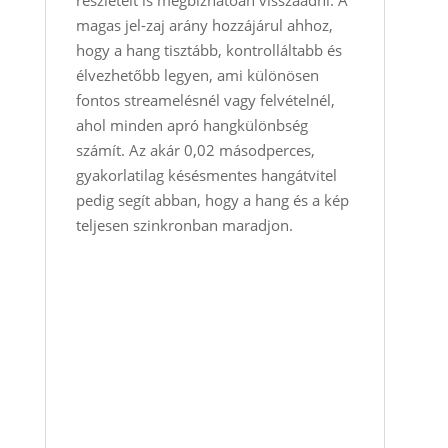
részleteit is megbízhatóan visszaadni. A
magas jel-zaj arány hozzájárul ahhoz,
hogy a hang tisztább, kontrolláltabb és
élvezhetőbb legyen, ami különösen
fontos streamelésnél vagy felvételnél,
ahol minden apró hangkülönbség
számít. Az akár 0,02 másodperces,
gyakorlatilag késésmentes hangátvitel
pedig segít abban, hogy a hang és a kép
teljesen szinkronban maradjon.