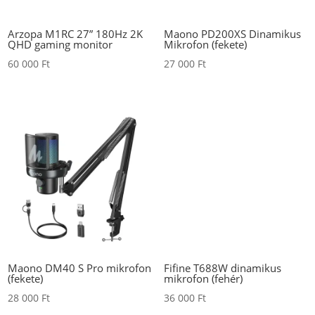
Arzopa M1RC 27” 180Hz 2K
Maono PD200XS Dinamikus
QHD gaming monitor
Mikrofon (fekete)
60 000
Ft
27 000
Ft
Maono DM40 S Pro mikrofon
Fifine T688W dinamikus
(fekete)
mikrofon (fehér)
28 000
Ft
36 000
Ft