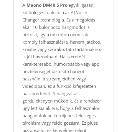
A
Maono DM40 S Pro
egyik igazán
különleges funkciója az AI Voice
Changer technológia. Ez a megoldás
akár 10 különböző hangmódot is
biztosít, így a mikrofon nemcsak
komoly felhasználásra, hanem játékos,
kreatív vagy szórakoztató tartalmakhoz
is jól használható. Ha szeretnél
karakteresebb, humorosabb vagy épp
névtelenséget biztosító hangot
használni a streamjeidben vagy
videóidban, ez a funkció kifejezetten
hasznos lehet. A hangváltás
gördülékenyen működik, és a rendszer
úgy lett kialakítva, hogy a felhasználói
hangadatok ne kerüljenek felesleges
tárolásra vagy feldolgozásra. Ez plusz
biztonságot és kényelmet jelent