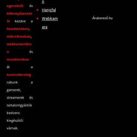
ó
egerektől
és
Hangfal
billentyűzetekt
Webkam
Árukereső.hu
ől
kezdve a
era
headseteken
,
mikrofonokon
,
webkameráko
n
és
monitorokon
át a
kontrollerekig
nálunk a
gamerek,
streamerek és
tartalomgyártók
kedvenc
kiegészítői
várnak.