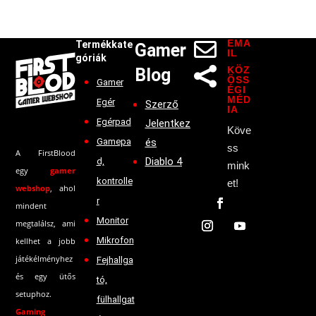
EMA

Termékkate
Gamer
IL
góriák
KÖZ
Blog

ÖSS
Gamer
ÉGI
MÉD
Egér
Szerző
IA
Egérpad
Jelentkez
Köve
Gamepa
és
ss
A FirstBlood
Diablo 4
d,
mink
egy
gamer
kontrolle
et!
webshop
, ahol
r
mindent
Monitor
megtalálsz, ami
Mikrofon
kellhet a jobb
játékélményhez
Fejhallga
és egy ütős
tó,
setuphoz.
fülhallgat
Gaming