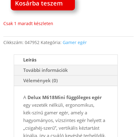
Kosárba teszem
Delux
M618Mini
függőleges
Csak 1 maradt készleten
egér
4000
Cikkszám:
047952
Kategória:
Gamer egér
DPI
kék
Leírás
Bluetooth+2.4G
RGB
További információk
mennyiség
Vélemények (0)
A
Delux M618Mini függőleges egér
egy vezeték nélküli, ergonomikus,
kék‑színű gamer egér, amely a
hagyományos, vízszintes egér helyett a
„csigahéj‑szerű”, vertikális kéztartást
kínálja, így a csukló kevésbé terhelődik,