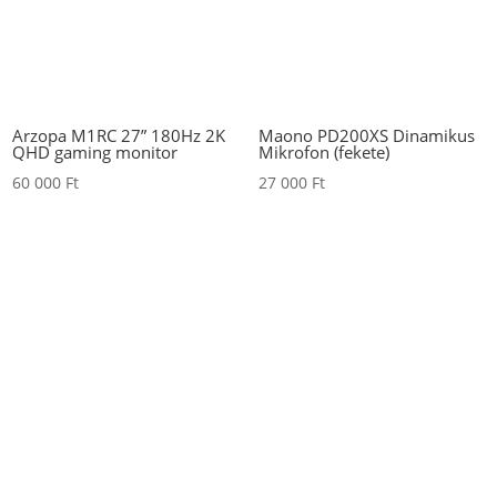
Arzopa M1RC 27” 180Hz 2K
Maono PD200XS Dinamikus
QHD gaming monitor
Mikrofon (fekete)
60 000
Ft
27 000
Ft