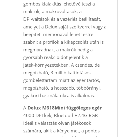
gombos kialakítás lehetővé teszi a
makrók, a makróváltások, a
DPI‑váltások és a vezérlés beállítását,
amelyet a Delux saját szoftverrel vagy a
beépített memóriával lehet testre
szabni: a profilok a kikapcsolás után is
megmaradnak, a makrók pedig a
gyorsabb reakcióidőt jelentik a
játék‑környezetekben. A csendes, de
megbízható, 3 millió kattintásos
gombélettartam miatt az egér tartós,
megbízható, a hosszabb, többórányi,
gyakori használatokra is alkalmas.
A
Delux M618Mini függőleges egér
4000 DPI kék, Bluetooth+2.4G RGB
ideális választás olyan játékosok
számára, akik a kényelmet, a pontos