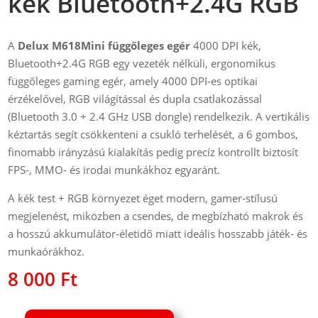
kék Bluetooth+2.4G RGB
A
Delux M618Mini függőleges egér
4000 DPI kék,
Bluetooth+2.4G RGB egy vezeték nélküli, ergonomikus
függőleges gaming egér, amely 4000 DPI‑es optikai
érzékelővel, RGB világítással és dupla csatlakozással
(Bluetooth 3.0 + 2.4 GHz USB dongle) rendelkezik. A vertikális
kéztartás segít csökkenteni a csukló terhelését, a 6 gombos,
finomabb irányzású kialakítás pedig precíz kontrollt biztosít
FPS‑, MMO‑ és irodai munkákhoz egyaránt.
A kék test + RGB környezet éget modern, gamer‑stílusú
megjelenést, miközben a csendes, de megbízható makrok és
a hosszú akkumulátor‑életidő miatt ideális hosszabb játék‑ és
munkaórákhoz.
8 000
Ft