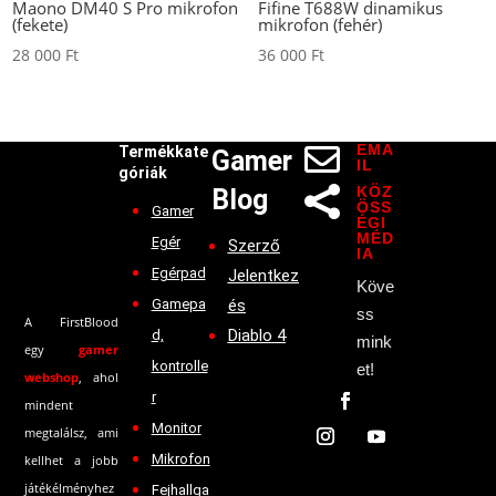
Maono DM40 S Pro mikrofon
Fifine T688W dinamikus
(fekete)
mikrofon (fehér)
28 000
Ft
36 000
Ft
EMA

Termékkate
Gamer
IL
góriák
KÖZ
Blog

ÖSS
Gamer
ÉGI
MÉD
Egér
Szerző
IA
Egérpad
Jelentkez
Köve
Gamepa
és
ss
A FirstBlood
Diablo 4
d,
mink
egy
gamer
kontrolle
et!
webshop
, ahol
r
mindent
Monitor
megtalálsz, ami
Mikrofon
kellhet a jobb
játékélményhez
Fejhallga