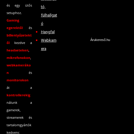
és egy ütős
tó,
setuphoz.
fülhallgat
Gaming
ó
egerektől
és
Hangfal
billentyűzetekt
Webkam
Árukereső.hu
ől
kezdve a
era
headseteken
,
mikrofonokon
,
webkameráko
n
és
monitorokon
át a
kontrollerekig
nálunk a
gamerek,
streamerek és
tartalomgyártók
kedvenc