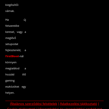
kiegészítői
várnak.
Ha új
felszerelést
keresel, vagy a
meglévő
setupodat
fejlesztenéd, a
FirstBlood
-
nál
könnyen
megtalálod a
hozzád illő
gaming
eszközöket egy
helyen.
Általános szerződési felvételek
|
Adatkezelési tájékoztató
|