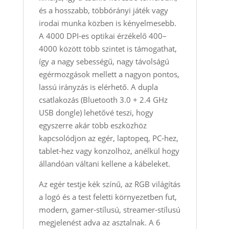
és a hosszabb, többórányi játék vagy
irodai munka közben is kényelmesebb.
A 4000 DPI‑es optikai érzékelő 400–
4000 között több szintet is támogathat,
így a nagy sebességű, nagy távolságú
egérmozgások mellett a nagyon pontos,
lassú irányzás is elérhető. A dupla
csatlakozás (Bluetooth 3.0 + 2.4 GHz
USB dongle) lehetővé teszi, hogy
egyszerre akár több eszközhöz
kapcsolódjon az egér, laptopeq, PC‑hez,
tablet‑hez vagy konzolhoz, anélkül hogy
állandóan váltani kellene a kábeleket.
Az egér testje kék színű, az RGB világítás
a logó és a test feletti környezetben fut,
modern, gamer‑stílusú, streamer‑stílusú
megjelenést adva az asztalnak. A 6