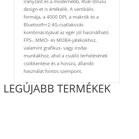
irányzást és a modernebb, RGB‑stílusú
design‑et is értékelik. A vertikális
formája, a 4000 DPI, a makrók és a
Bluetooth+2.4G‑csatlakozás
kombinációjával az egér jól használható
FPS‑, MMO‑ és MOBA‑játékokhoz,
valamint grafikus‑ vagy irodai
munkákhoz, ahol a csukló terhelésének
csökkentése és a hosszú, állandó
használat fontos szempont.
LEGÚJABB TERMÉKEK