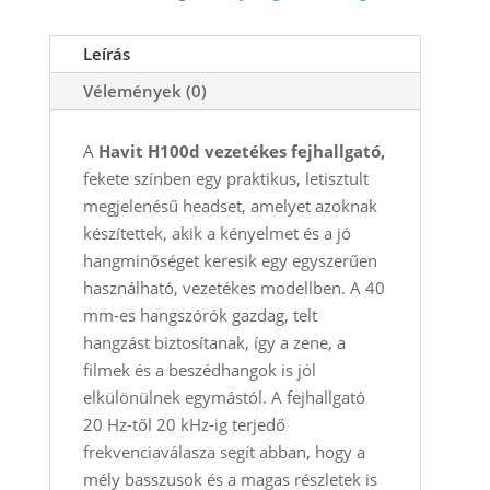
fekete
mennyiség
Leírás
Vélemények (0)
A
Havit H100d vezetékes fejhallgató,
fekete színben egy praktikus, letisztult
megjelenésű headset, amelyet azoknak
készítettek, akik a kényelmet és a jó
hangminőséget keresik egy egyszerűen
használható, vezetékes modellben. A 40
mm-es hangszórók gazdag, telt
hangzást biztosítanak, így a zene, a
filmek és a beszédhangok is jól
elkülönülnek egymástól. A fejhallgató
20 Hz-től 20 kHz-ig terjedő
frekvenciaválasza segít abban, hogy a
mély basszusok és a magas részletek is