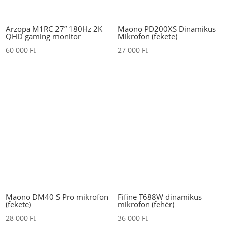
Arzopa M1RC 27” 180Hz 2K
Maono PD200XS Dinamikus
QHD gaming monitor
Mikrofon (fekete)
60 000
Ft
27 000
Ft
Maono DM40 S Pro mikrofon
Fifine T688W dinamikus
(fekete)
mikrofon (fehér)
28 000
Ft
36 000
Ft