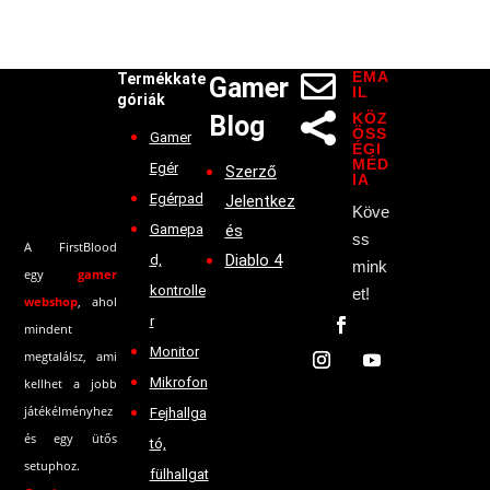
EMA

Termékkate
Gamer
IL
góriák
KÖZ
Blog

ÖSS
Gamer
ÉGI
MÉD
Egér
Szerző
IA
Egérpad
Jelentkez
Köve
Gamepa
és
ss
A FirstBlood
Diablo 4
d,
mink
egy
gamer
kontrolle
et!
webshop
, ahol
r
mindent
Monitor
megtalálsz, ami
Mikrofon
kellhet a jobb
játékélményhez
Fejhallga
és egy ütős
tó,
setuphoz.
fülhallgat