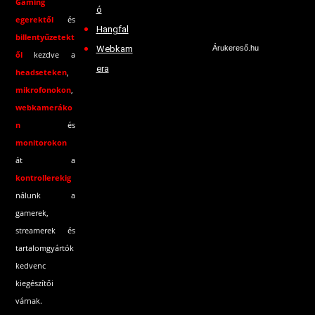
Gaming
ó
egerektől
és
Hangfal
billentyűzetekt
Webkam
Árukereső.hu
ől
kezdve a
era
headseteken
,
mikrofonokon
,
webkameráko
n
és
monitorokon
át a
kontrollerekig
nálunk a
gamerek,
streamerek és
tartalomgyártók
kedvenc
kiegészítői
várnak.