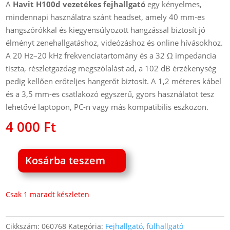
A
Havit H100d vezetékes fejhallgató
egy kényelmes,
mindennapi használatra szánt headset, amely 40 mm-es
hangszórókkal és kiegyensúlyozott hangzással biztosít jó
élményt zenehallgatáshoz, videózáshoz és online hívásokhoz.
A 20 Hz–20 kHz frekvenciatartomány és a 32 Ω impedancia
tiszta, részletgazdag megszólalást ad, a 102 dB érzékenység
pedig kellően erőteljes hangerőt biztosít. A 1,2 méteres kábel
és a 3,5 mm-es csatlakozó egyszerű, gyors használatot tesz
lehetővé laptopon, PC-n vagy más kompatibilis eszközön.
4 000
Ft
Kosárba teszem
Havit
H100d
vezetékes
Csak 1 maradt készleten
fejhallgató
mikrofonos
Cikkszám:
060768
Kategória:
Fejhallgató, fülhallgató