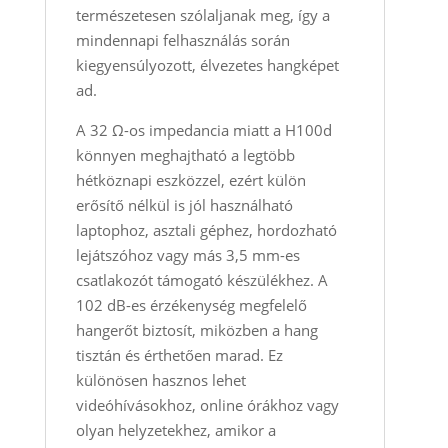
természetesen szólaljanak meg, így a
mindennapi felhasználás során
kiegyensúlyozott, élvezetes hangképet
ad.
A 32 Ω-os impedancia miatt a H100d
könnyen meghajtható a legtöbb
hétköznapi eszközzel, ezért külön
erősítő nélkül is jól használható
laptophoz, asztali géphez, hordozható
lejátszóhoz vagy más 3,5 mm-es
csatlakozót támogató készülékhez. A
102 dB-es érzékenység megfelelő
hangerőt biztosít, miközben a hang
tisztán és érthetően marad. Ez
különösen hasznos lehet
videóhívásokhoz, online órákhoz vagy
olyan helyzetekhez, amikor a