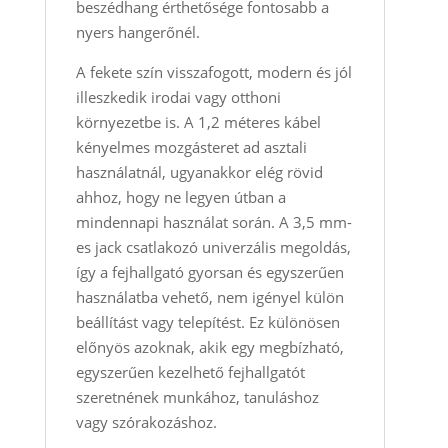
beszédhang érthetősége fontosabb a
nyers hangerőnél.
A fekete szín visszafogott, modern és jól
illeszkedik irodai vagy otthoni
környezetbe is. A 1,2 méteres kábel
kényelmes mozgásteret ad asztali
használatnál, ugyanakkor elég rövid
ahhoz, hogy ne legyen útban a
mindennapi használat során. A 3,5 mm-
es jack csatlakozó univerzális megoldás,
így a fejhallgató gyorsan és egyszerűen
használatba vehető, nem igényel külön
beállítást vagy telepítést. Ez különösen
előnyös azoknak, akik egy megbízható,
egyszerűen kezelhető fejhallgatót
szeretnének munkához, tanuláshoz
vagy szórakozáshoz.