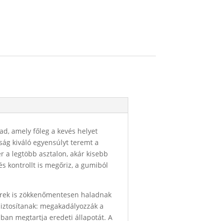
d, amely főleg a kevés helyet
ság kiváló egyensúlyt teremt a
r a legtöbb asztalon, akár kisebb
és kontrollt is megőriz, a gumiból
egerek is zökkenőmentesen haladnak
 biztosítanak: megakadályozzák a
bban megtartja eredeti állapotát. A