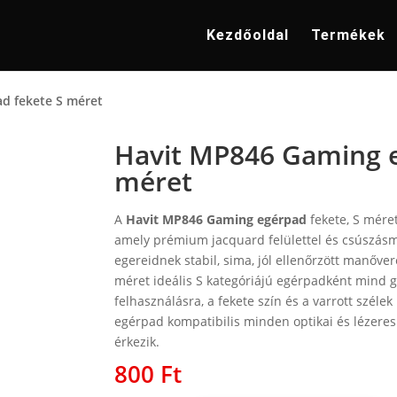
Kezdőoldal
Termékek
d fekete S méret
Havit MP846 Gaming e
méret
A
Havit MP846 Gaming egérpad
fekete, S mére
amely prémium jacquard felülettel és csúszásmen
egereidnek stabil, sima, jól ellenőrzött manőver
méret ideális S kategóriájú egérpadként mind g
felhasználásra, a fekete szín és a varrott szél
egérpad kompatibilis minden optikai és lézeres 
érkezik.
800
Ft