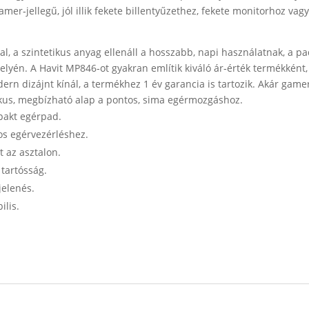
gamer‑jellegű, jól illik fekete billentyűzethez, fekete monitorhoz vag
al, a szintetikus anyag ellenáll a hosszabb, napi használatnak, a p
lyén. A Havit MP846‑ot gyakran említik kiváló ár‑érték termékként, 
ern dizájnt kínál, a termékhez 1 év garancia is tartozik. Akár gamer
kus, megbízható alap a pontos, sima egérmozgáshoz.
pakt egérpad.
os egérvezérléshez.
 az asztalon.
 tartósság.
jelenés.
ilis.