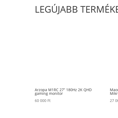
LEGÚJABB TERMÉK
Arzopa M1RC 27” 180Hz 2K QHD
Mao
gaming monitor
Mikr
60 000
Ft
27 