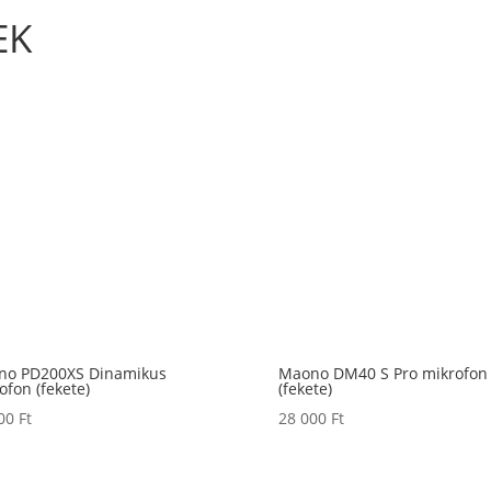
EK
no PD200XS Dinamikus
Maono DM40 S Pro mikrofon
ofon (fekete)
(fekete)
000
Ft
28 000
Ft