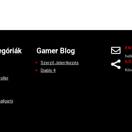
EM

góriák
Gamer Blog
hel
KÖ

Szerző Jelentkezés
Köv
Diablo 4
oller
hallgató