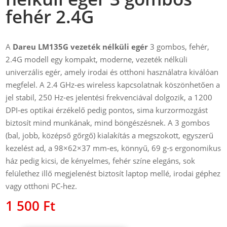
fehér 2.4G
A
Dareu LM135G vezeték nélküli egér
3 gombos, fehér,
2.4G modell egy kompakt, moderne, vezeték nélküli
univerzális egér, amely irodai és otthoni használatra kiválóan
megfelel. A 2.4 GHz‑es wireless kapcsolatnak köszönhetően a
jel stabil, 250 Hz‑es jelentési frekvenciával dolgozik, a 1200
DPI‑es optikai érzékelő pedig pontos, sima kurzormozgást
biztosít mind munkának, mind böngészésnek. A 3 gombos
(bal, jobb, középső gőrgő) kialakítás a megszokott, egyszerű
kezelést ad, a 98×62×37 mm‑es, könnyű, 69 g‑s ergonomikus
ház pedig kicsi, de kényelmes, fehér színe elegáns, sok
felülethez illő megjelenést biztosít laptop mellé, irodai géphez
vagy otthoni PC‑hez.
1 500
Ft