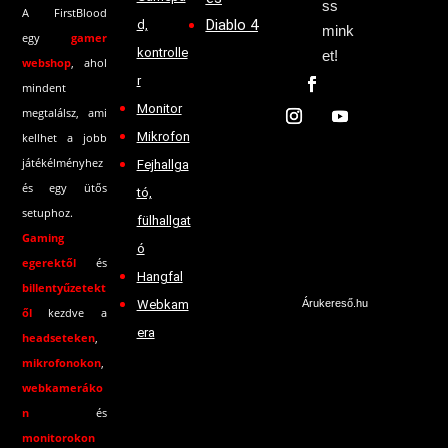
ss
A FirstBlood
Diablo 4
d,
mink
egy
gamer
kontrolle
et!
webshop
, ahol
r
mindent
Monitor
megtalálsz, ami
Mikrofon
kellhet a jobb
játékélményhez
Fejhallga
és egy ütős
tó,
setuphoz.
fülhallgat
Gaming
ó
egerektől
és
Hangfal
billentyűzetekt
Webkam
Árukereső.hu
ől
kezdve a
era
headseteken
,
mikrofonokon
,
webkameráko
n
és
monitorokon