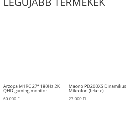
LEGÚJABB TERMÉKEK
Arzopa M1RC 27” 180Hz 2K
Maono PD200XS Dinamikus
QHD gaming monitor
Mikrofon (fekete)
60 000
Ft
27 000
Ft