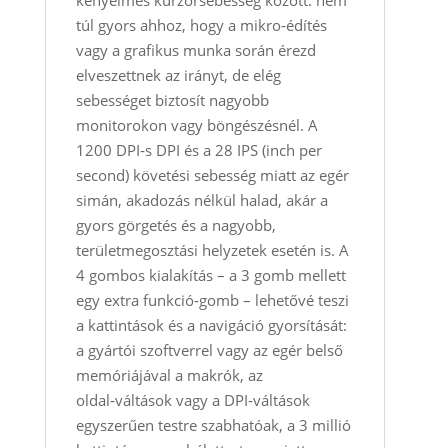
kényelmes kurzorsebesség között: nem
túl gyors ahhoz, hogy a mikro‑édítés
vagy a grafikus munka során érezd
elveszettnek az irányt, de elég
sebességet biztosít nagyobb
monitorokon vagy böngészésnél. A
1200 DPI‑s DPI és a 28 IPS (inch per
second) követési sebesség miatt az egér
simán, akadozás nélkül halad, akár a
gyors görgetés és a nagyobb,
területmegosztási helyzetek esetén is. A
4 gombos kialakítás – a 3 gomb mellett
egy extra funkció‑gomb – lehetővé teszi
a kattintások és a navigáció gyorsítását:
a gyártói szoftverrel vagy az egér belső
memóriájával a makrók, az
oldal‑váltások vagy a DPI‑váltások
egyszerűen testre szabhatóak, a 3 millió