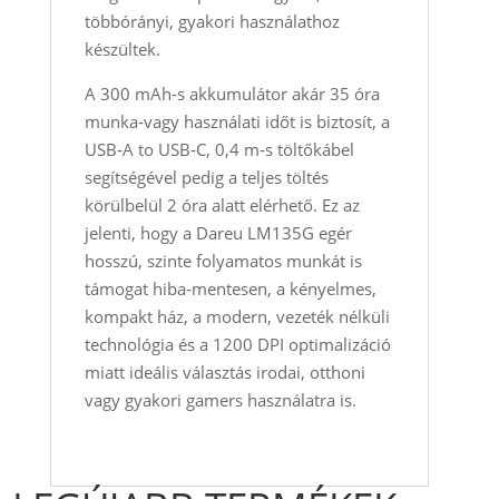
többórányi, gyakori használathoz
készültek.
A 300 mAh‑s akkumulátor akár 35 óra
munka‑vagy használati időt is biztosít, a
USB‑A to USB‑C, 0,4 m‑s töltőkábel
segítségével pedig a teljes töltés
körülbelül 2 óra alatt elérhető. Ez az
jelenti, hogy a Dareu LM135G egér
hosszú, szinte folyamatos munkát is
támogat hiba‑mentesen, a kényelmes,
kompakt ház, a modern, vezeték nélküli
technológia és a 1200 DPI optimalizáció
miatt ideális választás irodai, otthoni
vagy gyakori gamers használatra is.