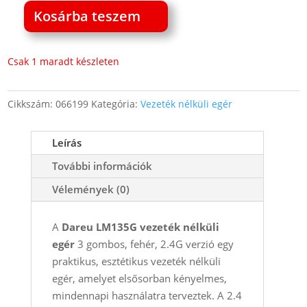
Kosárba teszem
Dareu
LM135G
vezeték
Csak 1 maradt készleten
nélküli
egér
Cikkszám:
066199
Kategória:
Vezeték nélküli egér
3
gombos
Leírás
fehér
2.4G
További információk
mennyiség
Vélemények (0)
A
Dareu LM135G vezeték nélküli
egér
3 gombos, fehér, 2.4G verzió egy
praktikus, esztétikus vezeték nélküli
egér, amelyet elsősorban kényelmes,
mindennapi használatra terveztek. A 2.4