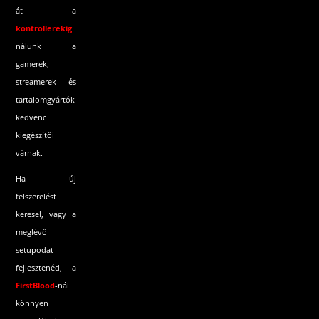
át a
kontrollerekig
nálunk a
gamerek,
streamerek és
tartalomgyártók
kedvenc
kiegészítői
várnak.
Ha új
felszerelést
keresel, vagy a
meglévő
setupodat
fejlesztenéd, a
FirstBlood
-
nál
könnyen