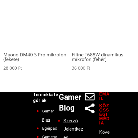
Maono DM40 S Pro mikrofon
Fifine T688W dinamikus
(fekete)
mikrofon (fehér)
28 000
Ft
36 000
Ft
EMA

Termékkate
Gamer
IL
góriák
KÖZ
Blog

ÖSS
Gamer
ÉGI
MÉD
Egér
Szerző
IA
Egérpad
Jelentkez
Köve
Gamepa
és