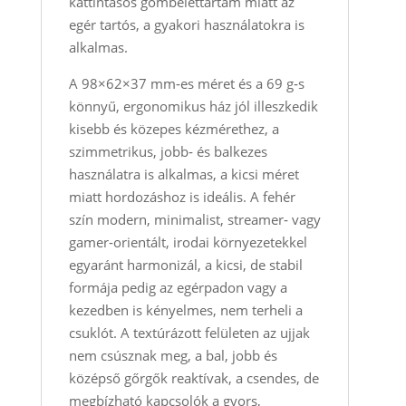
kattintásos gombélettartam miatt az
egér tartós, a gyakori használatokra is
alkalmas.
A 98×62×37 mm‑es méret és a 69 g‑s
könnyű, ergonomikus ház jól illeszkedik
kisebb és közepes kézmérethez, a
szimmetrikus, jobb‑ és balkezes
használatra is alkalmas, a kicsi méret
miatt hordozáshoz is ideális. A fehér
szín modern, minimalist, streamer‑ vagy
gamer‑orientált, irodai környezetekkel
egyaránt harmonizál, a kicsi, de stabil
formája pedig az egérpadon vagy a
kezedben is kényelmes, nem terheli a
csuklót. A textúrázott felületen az ujjak
nem csúsznak meg, a bal, jobb és
középső gőrgők reaktívak, a csendes, de
megbízható kapcsolók a gyors,