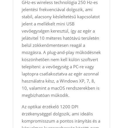
GHz‑es wireless technológia 250 Hz‑es
jelentési frekvenciával dolgozik, ami
stabil, alacsony késleltetésű kapcsolatot
jelent a mellékelt mini USB
vevőegységen keresztül, így az egér a
jelátvitel 10 méteres hatótávú területén
belül zökkenőmentesen reagál a
mozgásra. A plug‑and‑play működésnek
köszönhetően nem kell külön szoftvert
telepíteni: a vevőegység a PC‑re vagy
laptopra csatlakoztatva az egér azonnal
használatra kész, a Windows XP, 7, 8,
10, valamint a macOS rendszerekben is
megbízhatóan működik.
Az optikai érzékelő 1200 DPI
érzékenységgel dolgozik, ami ideális
kompromisszum a pontos irányítás és a