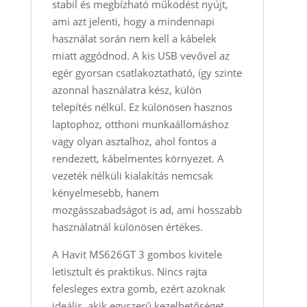
stabil és megbízható működést nyújt,
ami azt jelenti, hogy a mindennapi
használat során nem kell a kábelek
miatt aggódnod. A kis USB vevővel az
egér gyorsan csatlakoztatható, így szinte
azonnal használatra kész, külön
telepítés nélkül. Ez különösen hasznos
laptophoz, otthoni munkaállomáshoz
vagy olyan asztalhoz, ahol fontos a
rendezett, kábelmentes környezet. A
vezeték nélküli kialakítás nemcsak
kényelmesebb, hanem
mozgásszabadságot is ad, ami hosszabb
használatnál különösen értékes.
A Havit MS626GT 3 gombos kivitele
letisztult és praktikus. Nincs rajta
felesleges extra gomb, ezért azoknak
ideális, akik egyszerű kezelhetőséget