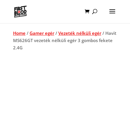
Home
/
Gamer egér
/
Vezeték nélküli egér
/ Havit
MS626GT vezeték nélküli egér 3 gombos fekete
2.4G