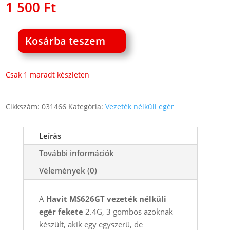
1 500
Ft
Kosárba teszem
Havit
MS626GT
vezeték
Csak 1 maradt készleten
nélküli
egér
Cikkszám:
031466
Kategória:
Vezeték nélküli egér
3
gombos
Leírás
fekete
2.4G
További információk
mennyiség
Vélemények (0)
A
Havit MS626GT vezeték nélküli
egér
fekete
2.4G, 3 gombos azoknak
készült, akik egy egyszerű, de