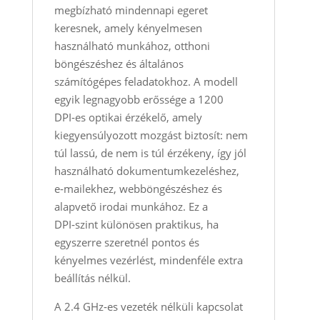
megbízható mindennapi egeret
keresnek, amely kényelmesen
használható munkához, otthoni
böngészéshez és általános
számítógépes feladatokhoz. A modell
egyik legnagyobb erőssége a 1200
DPI‑es optikai érzékelő, amely
kiegyensúlyozott mozgást biztosít: nem
túl lassú, de nem is túl érzékeny, így jól
használható dokumentumkezeléshez,
e‑mailekhez, webböngészéshez és
alapvető irodai munkához. Ez a
DPI‑szint különösen praktikus, ha
egyszerre szeretnél pontos és
kényelmes vezérlést, mindenféle extra
beállítás nélkül.
A 2.4 GHz‑es vezeték nélküli kapcsolat