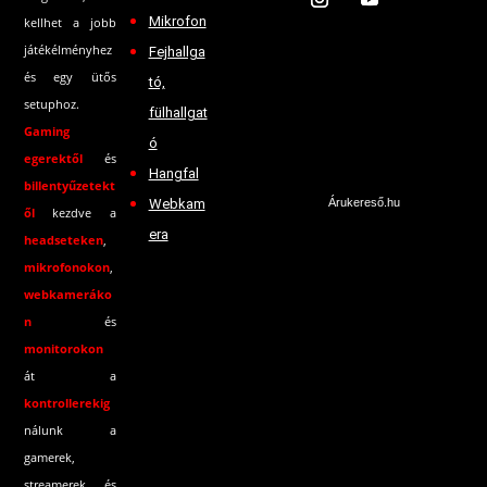
Mikrofon
kellhet a jobb
játékélményhez
Fejhallga
és egy ütős
tó,
setuphoz.
fülhallgat
Gaming
ó
egerektől
és
Hangfal
billentyűzetekt
Webkam
Árukereső.hu
ől
kezdve a
era
headseteken
,
mikrofonokon
,
webkameráko
n
és
monitorokon
át a
kontrollerekig
nálunk a
gamerek,
streamerek és