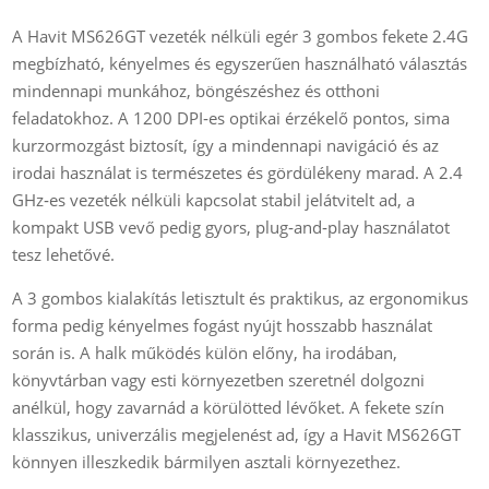
A Havit MS626GT vezeték nélküli egér 3 gombos fekete 2.4G
megbízható, kényelmes és egyszerűen használható választás
mindennapi munkához, böngészéshez és otthoni
feladatokhoz. A 1200 DPI‑es optikai érzékelő pontos, sima
kurzormozgást biztosít, így a mindennapi navigáció és az
irodai használat is természetes és gördülékeny marad. A 2.4
GHz‑es vezeték nélküli kapcsolat stabil jelátvitelt ad, a
kompakt USB vevő pedig gyors, plug‑and‑play használatot
tesz lehetővé.
A 3 gombos kialakítás letisztult és praktikus, az ergonomikus
forma pedig kényelmes fogást nyújt hosszabb használat
során is. A halk működés külön előny, ha irodában,
könyvtárban vagy esti környezetben szeretnél dolgozni
anélkül, hogy zavarnád a körülötted lévőket. A fekete szín
klasszikus, univerzális megjelenést ad, így a Havit MS626GT
könnyen illeszkedik bármilyen asztali környezethez.