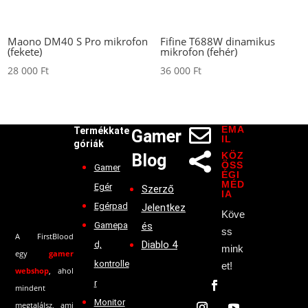
Maono DM40 S Pro mikrofon
Fifine T688W dinamikus
(fekete)
mikrofon (fehér)
28 000
Ft
36 000
Ft
EMA

Termékkate
Gamer
IL
góriák
KÖZ
Blog

ÖSS
Gamer
ÉGI
MÉD
Egér
Szerző
IA
Egérpad
Jelentkez
Köve
Gamepa
és
ss
A FirstBlood
Diablo 4
d,
mink
egy
gamer
kontrolle
et!
webshop
, ahol
r
mindent
Monitor
megtalálsz, ami