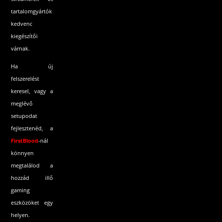
tartalomgyártók
kedvenc
kiegészítői
várnak.
Ha új
felszerelést
keresel, vagy a
meglévő
setupodat
fejlesztenéd, a
FirstBlood
-
nál
könnyen
megtalálod a
hozzád illő
gaming
eszközöket egy
helyen.