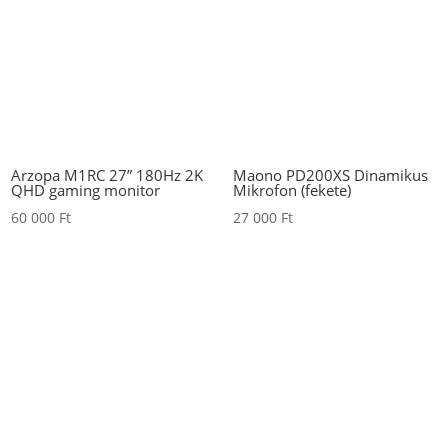
Arzopa M1RC 27” 180Hz 2K
Maono PD200XS Dinamikus
QHD gaming monitor
Mikrofon (fekete)
60 000
Ft
27 000
Ft