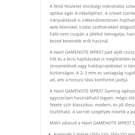
A felső felületet minőségi mikrohálós szö
optikai egér érzékelőjéhez. A szövet szerke
irányváltások is zökkenőmentesen hajthat
web‑klienskel, irodai szoftverekkel dolgo
háló nem csupán a játékot támogatja, hane
kezed kevesebb erőt használ.
A Havit GAMENOTE MP837 pad alját csúsz
hőt és a kicsi hajlításokat is megfelelően
streamelések vagy hobbiprojekteket is tám
biztonságos. A 2–3 mm-es vastagság ruga
ad, ami a hosszú távú komfortot javítja.
A Havit GAMENOTE MP837 Gaming egérpad f
egyszerűen használható legyen, mégis elég
fekete szín klasszikus, modern, és jól ille
tisztítható. A varrott szegélyek növelik a
Miért válaszd a Havit GAMENOTE MP837 
Kompakt S méret (250×210–250×250 mm):