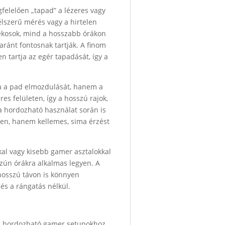
gfelelően „tapad” a lézeres vagy
célszerű mérés vagy a hirtelen
tékosok, mind a hosszabb órákon
aránt fontosnak tartják. A finom
 tartja az egér tapadását, így a
a a pad elmozdulását, hanem a
es felületen, így a hosszú rajok,
 a hordozható használat során is
en, hanem kellemes, sima érzést
l vagy kisebb gamer asztalokkal
szún órákra alkalmas legyen. A
a hosszú távon is könnyen
 és a rángatás nélkül.
a hordozható gamer setupokhoz.