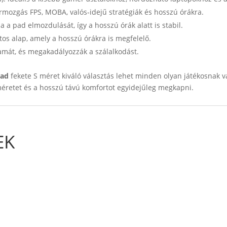
érmozgás FPS, MOBA, valós‑idejű stratégiák és hosszú órákra.
a a pad elmozdulását, így a hosszú órák alatt is stabil.
os alap, amely a hosszú órákra is megfelelő.
tamát, és megakadályozzák a szálalkodást.
pad
fekete S méret kiváló választás lehet minden olyan játékosnak 
éretet és a hosszú távú komfortot egyidejűleg megkapni.
EK