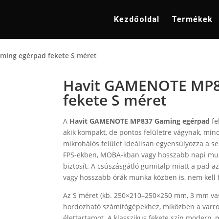
Kezdőoldal
Termékek
ing egérpad fekete S méret
Havit GAMENOTE MP8
fekete S méret
A
Havit GAMENOTE MP837 Gaming egérpad
fe
akik kompakt, de pontos felületre vágynak, mi
mikrohálós felület ideálisan egyensúlyozza a s
FPS‑ekben, MOBA‑kban vagy hosszabb napi munk
biztosít. A csúszásgátló gumitalp miatt a pad az
vagy hosszabb órák munka közben is, nem kell 
Az S méret (kb. 250×210–250×250 mm, 3 mm vast
hordozható számítógépekhez, miközben a varrot
élettartamot. A klasszikus fekete szín modern, m