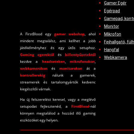
Gamer Egér
Egérpad
Gamepad, kontr
Monitor
A FirstBlood egy
gamer webshop
, ahol
Mikrofon
mindent megtalálsz, ami kellhet a jobb
Fejhallgató, fül
játékélményhez és egy ütős setuphoz.
Hangfal
Gaming egerektől
és
billentyűzetektől
Webkamera
kezdve a
headseteken
,
mikrofonokon
,
webkamerákon
és
monitorokon
át a
kontrollerekig
nálunk a gamerek,
streamerek és tartalomgyártók kedvenc
kiegészítői várnak.
Ha új felszerelést keresel, vagy a meglévő
setupodat fejlesztenéd, a
FirstBlood
-
nál
könnyen megtalálod a hozzád illő gaming
eszközöket egy helyen.