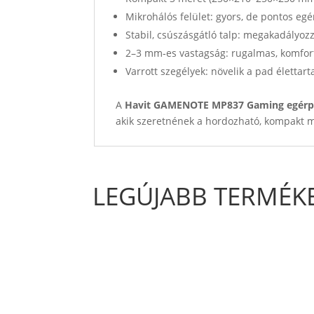
Mikrohálós felület: gyors, de pontos eg
Stabil, csúszásgátló talp: megakadályozz
2–3 mm‑es vastagság: rugalmas, komfort
Varrott szegélyek: növelik a pad élettar
A
Havit GAMENOTE MP837 Gaming egér
akik szeretnének a hordozható, kompakt m
LEGÚJABB TERMÉK