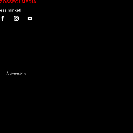
ZÖSSÉGI MÉDIA
ess minket!
Árukereső.hu