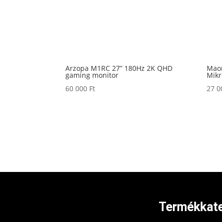
Arzopa M1RC 27” 180Hz 2K QHD
Mao
gaming monitor
Mikr
60 000
Ft
27 
Termékkate