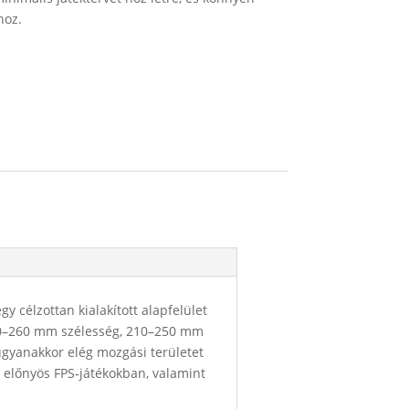
hoz.
 célzottan kialakított alapfelület
 250–260 mm szélesség, 210–250 mm
ugyanakkor elég mozgási területet
n előnyös FPS‑játékokban, valamint