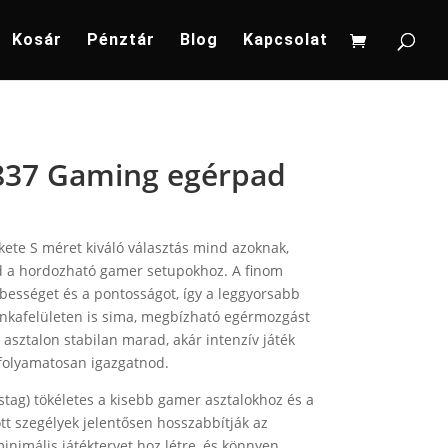
Kosár
Pénztár
Blog
Kapcsolat
37 Gaming egérpad
kete S méret kiváló választás mind azoknak,
nd a hordozható gamer setupokhoz. A finom
ebességet és a pontosságot, így a leggyorsabb
a­felületen is sima, megbízható egérmozgást
 asztalon stabilan marad, akár intenzív játék
folyamatosan igazgatnod.
ag) tökéletes a kisebb gamer asztalokhoz és a
t szegélyek jelentősen hosszabbítják az
inimális játéktervet hoz létre, és könnyen