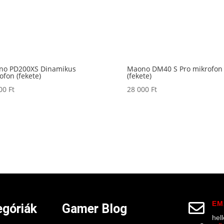
no PD200XS Dinamikus
Maono DM40 S Pro mikrofon
ofon (fekete)
(fekete)
000
Ft
28 000
Ft
EM

góriák
Gamer Blog
hel