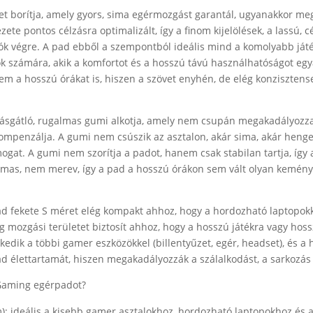
vet borítja, amely gyors, sima egérmozgást garantál, ugyanakkor me
zete pontos célzásra optimalizált, így a finom kijelölések, a lassú, 
ók végre. A pad ebből a szempontból ideális mind a komolyabb já
zók számára, akik a komfortot és a hosszú távú használhatóságot egy
m a hosszú órákat is, hiszen a szövet enyhén, de elég konzisztensen
ásgátló, rugalmas gumi alkotja, amely nem csupán megakadályozz
 kompenzálja. A gumi nem csúszik az asztalon, akár sima, akár henger
ogat. A gumi nem szorítja a padot, hanem csak stabilan tartja, így
lmas, nem merev, így a pad a hosszú órákon sem vált olyan kemény
ekete S méret elég kompakt ahhoz, hogy a hordozható laptopokka
 mozgási területet biztosít ahhoz, hogy a hosszú játékra vagy hos
szkedik a többi gamer eszközökkel (billentyűzet, egér, headset), és 
 pad élettartamát, hiszen megakadályozzák a szálalkodást, a sarkozás
Gaming egérpadot?
 ideális a kisebb gamer asztalokhoz, hordozható laptopokhoz és 