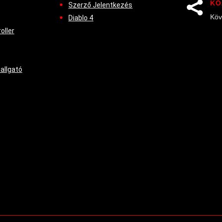
KÖ

Szerző Jelentkezés
Köv
Diablo 4
oller
hallgató