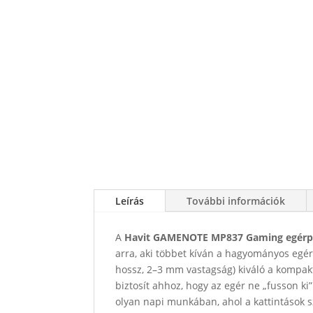
Leírás
További információk
A
Havit GAMENOTE MP837 Gaming egérp
arra, aki többet kíván a hagyományos egé
hossz, 2–3 mm vastagság) kiváló a kompakt
biztosít ahhoz, hogy az egér ne „fusson k
olyan napi munkában, ahol a kattintások s