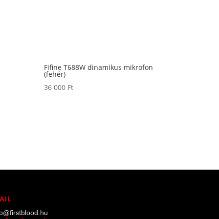
Fifine T688W dinamikus mikrofon
(fehér)
36 000
Ft
AIL
lo@firstblood.hu