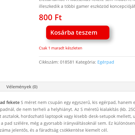
illeszkedik a többi gamer eszközöd koncepciójá
800
Ft
Kosárba teszem
Havit
GAMENOTE
Csak 1 maradt készleten
MP837
Gaming
Cikkszám:
018581
Kategória:
Egérpad
egérpad
fekete
S
méret
Vélemények (0)
mennyiség
ad fekete
S méret nem csupán egy egyszerű, kis egérpad, hanem egy
rpadnál, de nem terheli a helyhiányt. Az S méretű kialakítás (kb.
 asztalok, hordozható laptopok vagy kisebb desk‑setupok mellett, 
i” a pad szélére, még a gyorsabb irányváltásoknál sem. Ez különöse
záma jelentős, és a fáradtság csökkentése kiemelt cél.