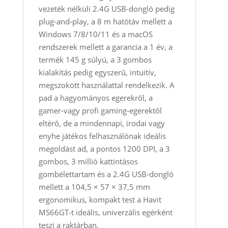
vezeték nélküli 2.4G USB‑dongló pedig
plug‑and‑play, a 8 m hatótáv mellett a
Windows 7/8/10/11 és a macOS
rendszerek mellett a garancia a 1 év, a
termék 145 g súlyú, a 3 gombos
kialakítás pedig egyszerű, intuitív,
megszokott használattal rendelkezik. A
pad a hagyományos egerekről, a
gamer‑vagy profi gaming‑egerektől
eltérő, de a mindennapi, irodai vagy
enyhe játékos felhasználónak ideális
megoldást ad, a pontos 1200 DPI, a 3
gombos, 3 millió kattintásos
gombélettartam és a 2.4G USB‑dongló
mellett a 104,5 × 57 × 37,5 mm
ergonomikus, kompakt test a Havit
MS66GT‑t ideális, univerzális egérként
teszi a raktárban.