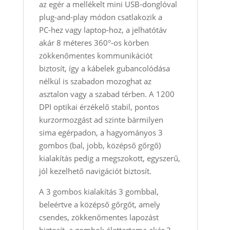
az egér a mellékelt mini USB‑donglóval
plug‑and‑play módon csatlakozik a
PC‑hez vagy laptop‑hoz, a jelhatótáv
akár 8 méteres 360°‑os körben
zökkenőmentes kommunikációt
biztosít, így a kábelek gubancolódása
nélkül is szabadon mozoghat az
asztalon vagy a szabad térben. A 1200
DPI optikai érzékelő stabil, pontos
kurzormozgást ad szinte bármilyen
sima egérpadon, a hagyományos 3
gombos (bal, jobb, középső gőrgő)
kialakítás pedig a megszokott, egyszerű,
jól kezelhető navigációt biztosít.
A 3 gombos kialakítás 3 gombbal,
beleértve a középső gőrgőt, amely
csendes, zökkenőmentes lapozást