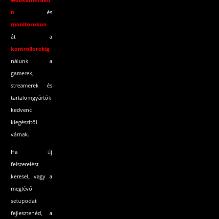
n
és
monitorokon
át a
kontrollerekig
nálunk a
gamerek,
streamerek és
tartalomgyártók
kedvenc
kiegészítői
várnak.
Ha új
felszerelést
keresel, vagy a
meglévő
setupodat
fejlesztenéd, a