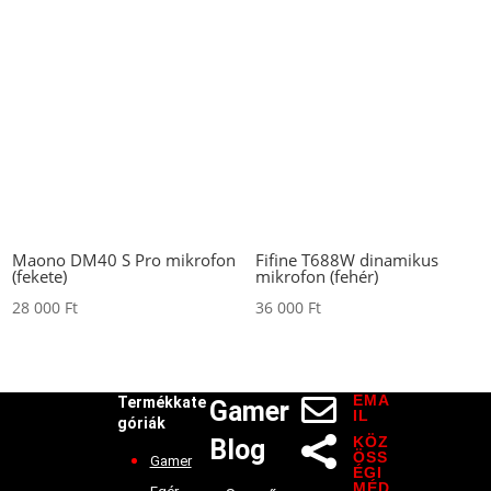
Maono DM40 S Pro mikrofon
Fifine T688W dinamikus
(fekete)
mikrofon (fehér)
28 000
Ft
36 000
Ft
EMA

Termékkate
Gamer
IL
góriák
KÖZ
Blog

ÖSS
Gamer
ÉGI
MÉD