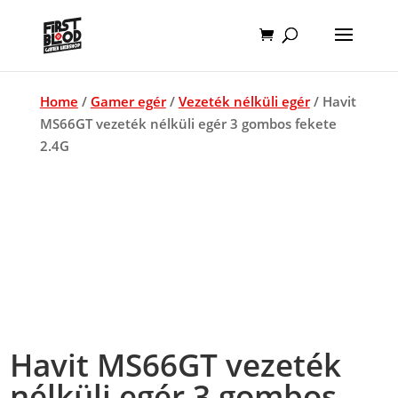
Home
/
Gamer egér
/
Vezeték nélküli egér
/ Havit
MS66GT vezeték nélküli egér 3 gombos fekete
2.4G
Havit MS66GT vezeték
nélküli egér 3 gombos