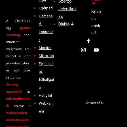
Egér
Szerző
IA
Egérpad
Jelentkez
Köve
Gamepa
és
ss
A FirstBlood
Diablo 4
d,
mink
egy
gamer
kontrolle
et!
webshop
, ahol
r
mindent
Monitor
megtalálsz, ami
Mikrofon
kellhet a jobb
játékélményhez
Fejhallga
és egy ütős
tó,
setuphoz.
fülhallgat
Gaming
ó
egerektől
és
Hangfal
billentyűzetekt
Webkam
Árukereső.hu
ől
kezdve a
era
headseteken
,
mikrofonokon
,
webkameráko