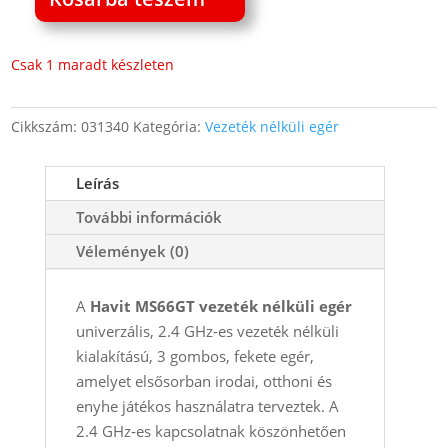
Havit
MS66GT
vezeték
Csak 1 maradt készleten
nélküli
egér
Cikkszám:
031340
Kategória:
Vezeték nélküli egér
3
gombos
Leírás
fekete
2.4G
További információk
mennyiség
Vélemények (0)
A
Havit MS66GT vezeték nélküli egér
univerzális, 2.4 GHz‑es vezeték nélküli
kialakítású, 3 gombos, fekete egér,
amelyet elsősorban irodai, otthoni és
enyhe játékos használatra terveztek. A
2.4 GHz‑es kapcsolatnak köszönhetően