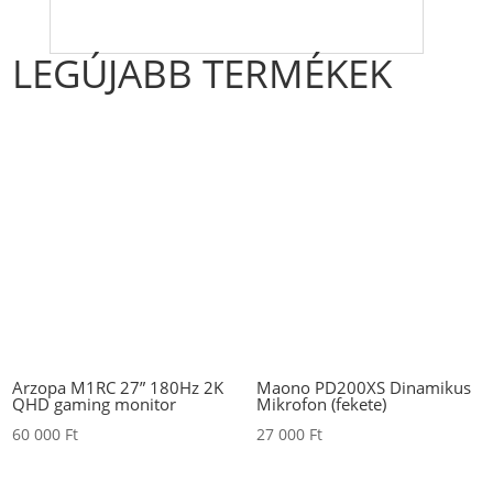
LEGÚJABB TERMÉKEK
Arzopa M1RC 27” 180Hz 2K
Maono PD200XS Dinamikus
QHD gaming monitor
Mikrofon (fekete)
60 000
Ft
27 000
Ft