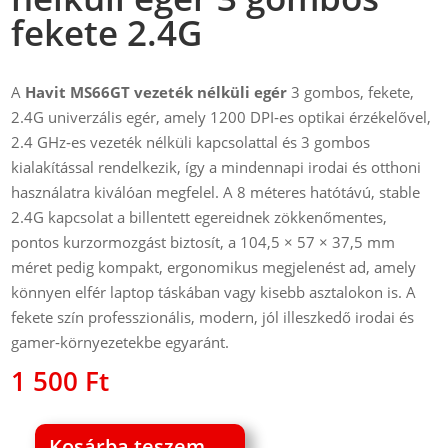
fekete 2.4G
A
Havit MS66GT vezeték nélküli egér
3 gombos, fekete,
2.4G univerzális egér, amely 1200 DPI‑es optikai érzékelővel,
2.4 GHz‑es vezeték nélküli kapcsolattal és 3 gombos
kialakítással rendelkezik, így a mindennapi irodai és otthoni
használatra kiválóan megfelel. A 8 méteres hatótávú, stable
2.4G kapcsolat a billentett egereidnek zökkenőmentes,
pontos kurzormozgást biztosít, a 104,5 × 57 × 37,5 mm
méret pedig kompakt, ergonomikus megjelenést ad, amely
könnyen elfér laptop táskában vagy kisebb asztalokon is. A
fekete szín professzionális, modern, jól illeszkedő irodai és
gamer‑környezetekbe egyaránt.
1 500
Ft
Kosárba teszem