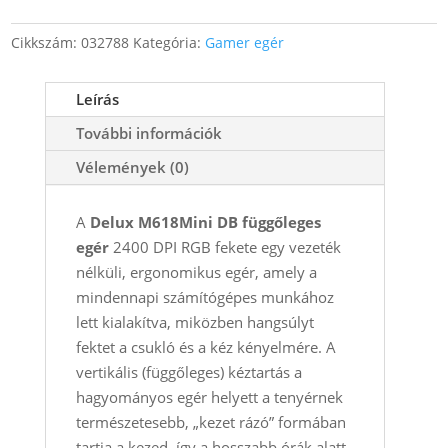
függőleges
egér
Cikkszám:
032788
Kategória:
Gamer egér
2400
DPI
Leírás
RGB
fekete
További információk
mennyiség
Vélemények (0)
A
Delux M618Mini DB függőleges
egér
2400 DPI RGB fekete egy vezeték
nélküli, ergonomikus egér, amely a
mindennapi számítógépes munkához
lett kialakítva, miközben hangsúlyt
fektet a csukló és a kéz kényelmére. A
vertikális (függőleges) kéztartás a
hagyományos egér helyett a tenyérnek
természetesebb, „kezet rázó” formában
tartja a kezed, így a hosszabb órák alatt