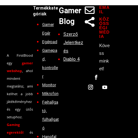
EMA

Termékkate
Gamer
IL
góriák
KÖZ
Blog

ÖSS
Gamer
ÉGI
MÉD
Egér
Szerző
IA
Egérpad
Jelentkez
Köve
Gamepa
és
ss
A FirstBlood
Diablo 4
d,
mink
egy
gamer
kontrolle
et!
webshop
, ahol
r
mindent
Monitor
megtalálsz, ami
Mikrofon
kellhet a jobb
játékélményhez
Fejhallga
és egy ütős
tó,
setuphoz.
fülhallgat
Gaming
ó
egerektől
és
Hangfal