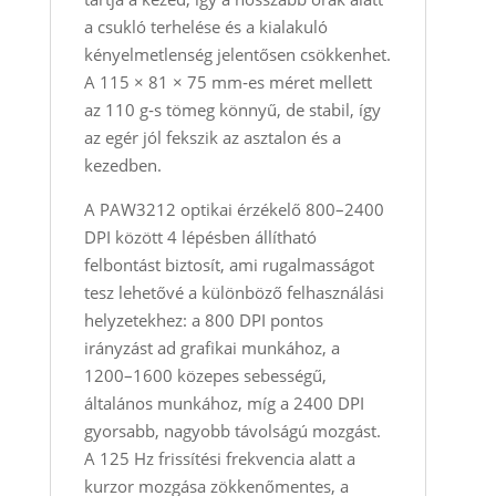
a csukló terhelése és a kialakuló
kényelmetlenség jelentősen csökkenhet.
A 115 × 81 × 75 mm‑es méret mellett
az 110 g‑s tömeg könnyű, de stabil, így
az egér jól fekszik az asztalon és a
kezedben.
A PAW3212 optikai érzékelő 800–2400
DPI között 4 lépésben állítható
felbontást biztosít, ami rugalmasságot
tesz lehetővé a különböző felhasználási
helyzetekhez: a 800 DPI pontos
irányzást ad grafikai munkához, a
1200–1600 közepes sebességű,
általános munkához, míg a 2400 DPI
gyorsabb, nagyobb távolságú mozgást.
A 125 Hz frissítési frekvencia alatt a
kurzor mozgása zökkenőmentes, a