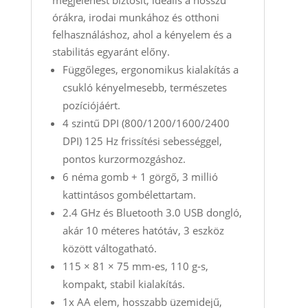
órákra, irodai munkához és otthoni
felhasználáshoz, ahol a kényelem és a
stabilitás egyaránt előny.
Függőleges, ergonomikus kialakítás a
csukló kényelmesebb, természetes
pozíciójáért.
4 szintű DPI (800/1200/1600/2400
DPI) 125 Hz frissítési sebességgel,
pontos kurzormozgáshoz.
6 néma gomb + 1 görgő, 3 millió
kattintásos gombélettartam.
2.4 GHz és Bluetooth 3.0 USB dongló,
akár 10 méteres hatótáv, 3 eszköz
között váltogatható.
115 × 81 × 75 mm‑es, 110 g‑s,
kompakt, stabil kialakítás.
1x AA elem, hosszabb üzemidejű,