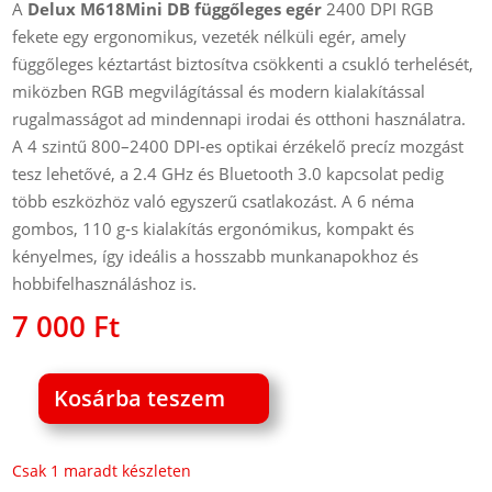
A
Delux M618Mini DB függőleges egér
2400 DPI RGB
fekete egy ergonomikus, vezeték nélküli egér, amely
függőleges kéztartást biztosítva csökkenti a csukló terhelését,
miközben RGB megvilágítással és modern kialakítással
rugalmasságot ad mindennapi irodai és otthoni használatra.
A 4 szintű 800–2400 DPI‑es optikai érzékelő precíz mozgást
tesz lehetővé, a 2.4 GHz és Bluetooth 3.0 kapcsolat pedig
több eszközhöz való egyszerű csatlakozást. A 6 néma
gombos, 110 g‑s kialakítás ergonómikus, kompakt és
kényelmes, így ideális a hosszabb munkanapokhoz és
hobbifelhasználáshoz is.
7 000
Ft
Kosárba teszem
Delux
M618Mini
DB
Csak 1 maradt készleten