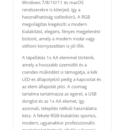
Windows 7/8/10/11 és macOS
rendszerekre is kiterjed, így a
használhatóság széleskörű. A RGB
megvilágítás kiegészíti a modern
kialakítást, elegáns, fényes megjelenést
biztosít, amely a modern irodai vagy
otthoni környezetben is jól illik.
A tápellátás 1x AA elemmel történik,
amely a hosszabb üzemidőt és a
csendes működést is támogatja, a kék
LED‑es állapotjelző pedig a kapcsolat és
az elem állapotát jelzi. A csomag
tartalma tartalmazza az egeret, a USB
donglot és az 1x AA elemet, így
azonnali, telepítés nélküli használatra
kész. A fekete RGB‑kialakítás sportos,
modern, ugyanakkor professzionális
megjelenést biztosít, ideális a hosszú