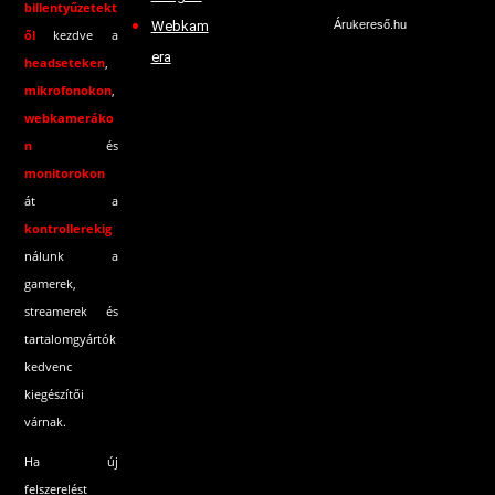
billentyűzetekt
Webkam
Árukereső.hu
ől
kezdve a
era
headseteken
,
mikrofonokon
,
webkameráko
n
és
monitorokon
át a
kontrollerekig
nálunk a
gamerek,
streamerek és
tartalomgyártók
kedvenc
kiegészítői
várnak.
Ha új
felszerelést