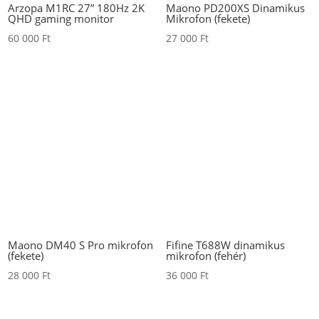
Arzopa M1RC 27” 180Hz 2K
Maono PD200XS Dinamikus
QHD gaming monitor
Mikrofon (fekete)
60 000
Ft
27 000
Ft
Maono DM40 S Pro mikrofon
Fifine T688W dinamikus
(fekete)
mikrofon (fehér)
28 000
Ft
36 000
Ft