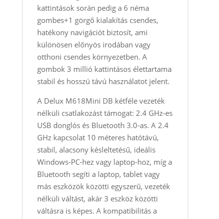
kattintások során pedig a 6 néma
gombes+1 görgő kialakítás csendes,
hatékony navigációt biztosít, ami
különösen előnyös irodában vagy
otthoni csendes környezetben. A
gombok 3 millió kattintásos élettartama
stabil és hosszú távú használatot jelent.
A Delux M618Mini DB kétféle vezeték
nélküli csatlakozást támogat: 2.4 GHz‑es
USB donglós és Bluetooth 3.0‑as. A 2.4
GHz kapcsolat 10 méteres hatótávú,
stabil, alacsony késleltetésű, ideális
Windows‑PC‑hez vagy laptop‑hoz, míg a
Bluetooth segíti a laptop, tablet vagy
más eszközök közötti egyszerű, vezeték
nélküli váltást, akár 3 eszköz közötti
váltásra is képes. A kompatibilitás a