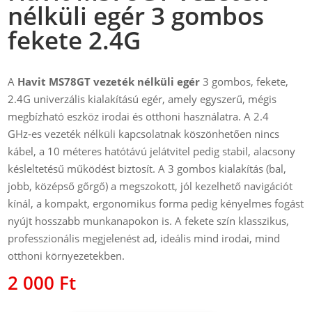
nélküli egér 3 gombos
fekete 2.4G
A
Havit MS78GT vezeték nélküli egér
3 gombos, fekete,
2.4G univerzális kialakítású egér, amely egyszerű, mégis
megbízható eszköz irodai és otthoni használatra. A 2.4
GHz‑es vezeték nélküli kapcsolatnak köszönhetően nincs
kábel, a 10 méteres hatótávú jelátvitel pedig stabil, alacsony
késleltetésű működést biztosít. A 3 gombos kialakítás (bal,
jobb, középső gőrgő) a megszokott, jól kezelhető navigációt
kínál, a kompakt, ergonomikus forma pedig kényelmes fogást
nyújt hosszabb munkanapokon is. A fekete szín klasszikus,
professzionális megjelenést ad, ideális mind irodai, mind
otthoni környezetekben.
2 000
Ft