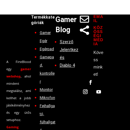
EMA

Termékkate
Gamer
IL
góriák
KÖZ
Blog

ÖSS
Gamer
ÉGI
MÉD
Egér
Szerző
IA
Egérpad
Jelentkez
Köve
Gamepa
és
ss
A FirstBlood
Diablo 4
d,
mink
egy
gamer
kontrolle
et!
webshop
, ahol
r
mindent
Monitor
megtalálsz, ami
Mikrofon
kellhet a jobb
játékélményhez
Fejhallga
és egy ütős
tó,
setuphoz.
fülhallgat
Gaming