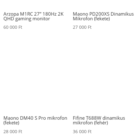
Arzopa M1RC 27” 180Hz 2K
Maono PD200XS Dinamikus
QHD gaming monitor
Mikrofon (fekete)
60 000
Ft
27 000
Ft
Maono DM40 S Pro mikrofon
Fifine T688W dinamikus
(fekete)
mikrofon (fehér)
28 000
Ft
36 000
Ft