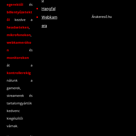
ó
egerektől
és
Hangfal
billentyűzetekt
Webkam
Árukereső.hu
ől
kezdve a
era
headseteken
,
mikrofonokon
,
webkameráko
n
és
monitorokon
át a
kontrollerekig
nálunk a
gamerek,
streamerek és
tartalomgyártók
kedvenc
kiegészítői
várnak.