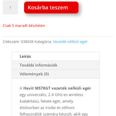
Havit
Kosárba teszem
MS78GT
vezeték
nélküli
Csak 5 maradt készleten
egér
3
Cikkszám:
038038
Kategória:
Vezeték nélküli egér
gombos
fekete
2.4G
Leírás
mennyiség
További információk
Vélemények (0)
A
Havit MS78GT
vezeték nélküli egér
egy univerzális, 2.4 GHz‑es wireless
kialakítású, fekete egér, amely
elsősorban az irodai és otthoni
felhasználók számára készült, akik egy