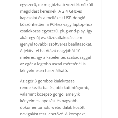
egyszerű, de megbízható vezeték nélküli
megoldást keresnek. A 2.4 GHz‑es
kapcsolat és a mellékelt USB dongló
köszönhetően a PC‑hez vagy laptop‑hoz
csatlakozás egyszerű, plug‑and‑play, így
akár egy új eszközcsatlakozás sem
igényel további szoftveres beállításokat.
A jelátvitel hatótávú nagyjából 10
méteres, így a kábelentes szabadsággal
az egér a legtöbb asztal méreténél is
kényelmesen használható.
Az egér 3 gombos kialakítással
rendelkezik: bal és jobb kattintógomb,
valamint középső gőrgő, amelyik
kényelmes lapozást és nagyobb
dokumentumok, weboldalak közötti
navigálást tesz lehetővé. A kompakt,