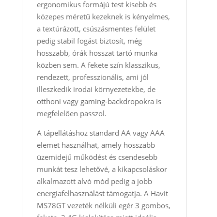
ergonomikus formájú test kisebb és
közepes méretű kezeknek is kényelmes,
a textúrázott, csúszásmentes felület
pedig stabil fogást biztosít, még
hosszabb, órák hosszat tartó munka
közben sem. A fekete szín klasszikus,
rendezett, professzionális, ami jól
illeszkedik irodai környezetekbe, de
otthoni vagy gaming‑backdropokra is
megfelelően passzol.
A tápellátáshoz standard AA vagy AAA
elemet használhat, amely hosszabb
üzemidejű működést és csendesebb
munkát tesz lehetővé, a kikapcsoláskor
alkalmazott alvó mód pedig a jobb
energiafelhasználást támogatja. A Havit
MS78GT vezeték nélküli egér 3 gombos,