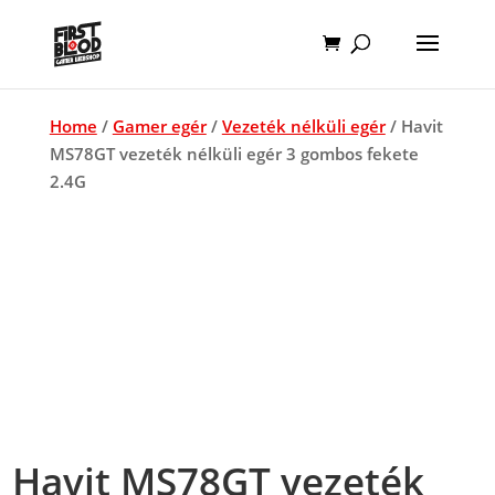
Home
/
Gamer egér
/
Vezeték nélküli egér
/ Havit
MS78GT vezeték nélküli egér 3 gombos fekete
2.4G
Havit MS78GT vezeték