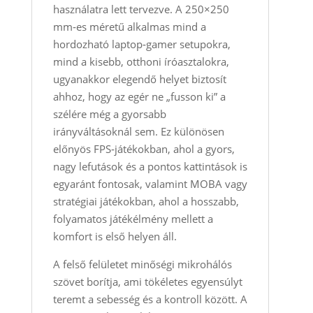
használatra lett tervezve. A 250×250
mm‑es méretű alkalmas mind a
hordozható laptop‑gamer setupokra,
mind a kisebb, otthoni íróasztalokra,
ugyanakkor elegendő helyet biztosít
ahhoz, hogy az egér ne „fusson ki” a
szélére még a gyorsabb
irányváltásoknál sem. Ez különösen
előnyös FPS‑játékokban, ahol a gyors,
nagy lefutások és a pontos kattintások is
egyaránt fontosak, valamint MOBA vagy
stratégiai játékokban, ahol a hosszabb,
folyamatos játékélmény mellett a
komfort is első helyen áll.
A felső felületet minőségi mikrohálós
szövet borítja, ami tökéletes egyensúlyt
teremt a sebesség és a kontroll között. A