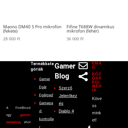
Maono DM40 S Pro mikrofon
Fifine T688W dinamikus
(fekete)
mikrofon (fehér)
28 000
Ft
36 000
Ft
EMA

Termékkate
Gamer
IL
góriák
KÖZ
Blog

ÖSS
Gamer
ÉGI
MÉD
Egér
Szerző
IA
Egérpad
Jelentkez
Köve
Gamepa
és
ss
A FirstBlood
Diablo 4
d,
mink
egy
gamer
kontrolle
et!
webshop
, ahol
r