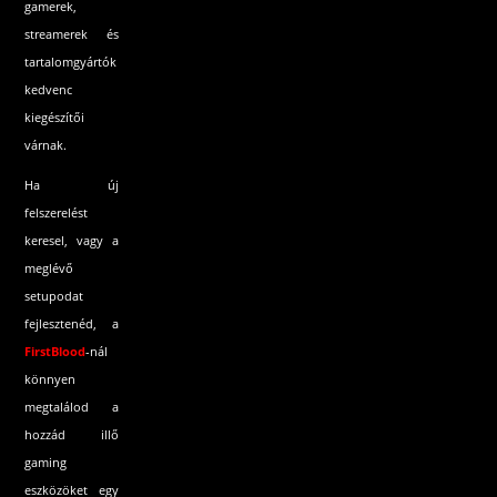
gamerek,
streamerek és
tartalomgyártók
kedvenc
kiegészítői
várnak.
Ha új
felszerelést
keresel, vagy a
meglévő
setupodat
fejlesztenéd, a
FirstBlood
-
nál
könnyen
megtalálod a
hozzád illő
gaming
eszközöket egy