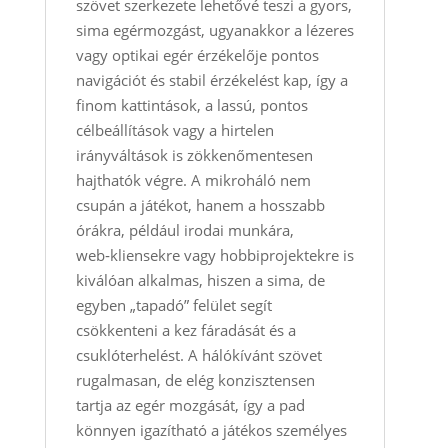
szövet szerkezete lehetővé teszi a gyors,
sima egérmozgást, ugyanakkor a lézeres
vagy optikai egér érzékelője pontos
navigációt és stabil érzékelést kap, így a
finom kattintások, a lassú, pontos
célbeállítások vagy a hirtelen
irányváltások is zökkenőmentesen
hajthatók végre. A mikroháló nem
csupán a játékot, hanem a hosszabb
órákra, például irodai munkára,
web‑kliensekre vagy hobbiprojektekre is
kiválóan alkalmas, hiszen a sima, de
egyben „tapadó” felület segít
csökkenteni a kez fáradását és a
csuklóterhelést. A hálókívánt szövet
rugalmasan, de elég konzisztensen
tartja az egér mozgását, így a pad
könnyen igazítható a játékos személyes