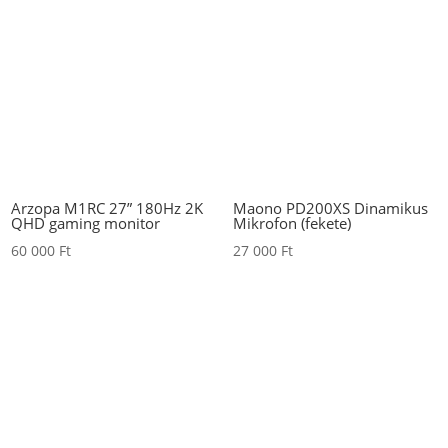
Arzopa M1RC 27” 180Hz 2K
Maono PD200XS Dinamikus
QHD gaming monitor
Mikrofon (fekete)
60 000
Ft
27 000
Ft