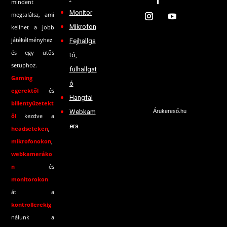
mindent
Monitor
megtalálsz, ami
Mikrofon
kellhet a jobb
játékélményhez
Fejhallga
és egy ütős
tó,
setuphoz.
fülhallgat
Gaming
ó
egerektől
és
Hangfal
billentyűzetekt
Webkam
Árukereső.hu
ől
kezdve a
era
headseteken
,
mikrofonokon
,
webkameráko
n
és
monitorokon
át a
kontrollerekig
nálunk a