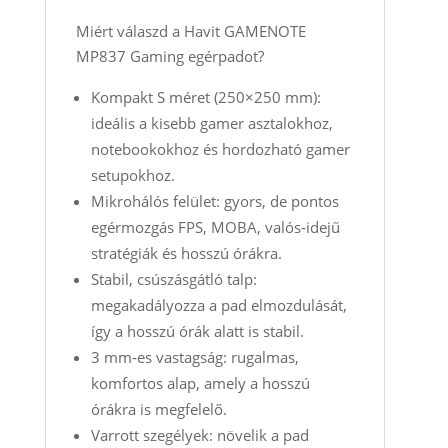
Miért válaszd a Havit GAMENOTE
MP837 Gaming egérpadot?
Kompakt S méret (250×250 mm):
ideális a kisebb gamer asztalokhoz,
notebookokhoz és hordozható gamer
setupokhoz.
Mikrohálós felület: gyors, de pontos
egérmozgás FPS, MOBA, valós‑idejű
stratégiák és hosszú órákra.
Stabil, csúszásgátló talp:
megakadályozza a pad elmozdulását,
így a hosszú órák alatt is stabil.
3 mm‑es vastagság: rugalmas,
komfortos alap, amely a hosszú
órákra is megfelelő.
Varrott szegélyek: növelik a pad