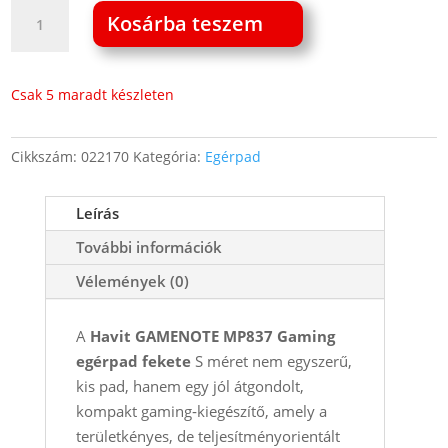
Havit
Kosárba teszem
MP839
Gaming
egérpad
Csak 5 maradt készleten
fekete
S
Cikkszám:
022170
Kategória:
Egérpad
méret
mennyiség
Leírás
További információk
Vélemények (0)
A
Havit GAMENOTE MP837 Gaming
egérpad fekete
S méret nem egyszerű,
kis pad, hanem egy jól átgondolt,
kompakt gaming‑kiegészítő, amely a
területkényes, de teljesítményorientált