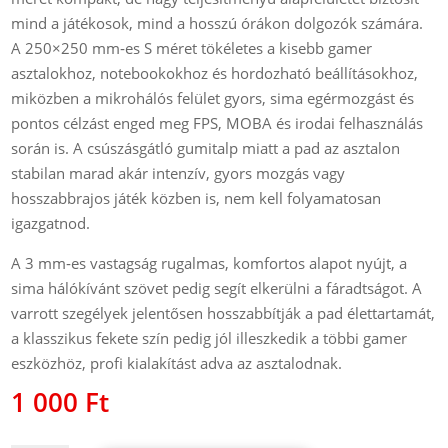
mind a játékosok, mind a hosszú órákon dolgozók számára.
A 250×250 mm‑es S méret tökéletes a kisebb gamer
asztalokhoz, notebookokhoz és hordozható beállításokhoz,
miközben a mikrohálós felület gyors, sima egérmozgást és
pontos célzást enged meg FPS, MOBA és irodai felhasználás
során is. A csúszásgátló gumitalp miatt a pad az asztalon
stabilan marad akár intenzív, gyors mozgás vagy
hosszabbrajos játék közben is, nem kell folyamatosan
igazgatnod.
A 3 mm‑es vastagság rugalmas, komfortos alapot nyújt, a
sima hálókívánt szövet pedig segít elkerülni a fáradtságot. A
varrott szegélyek jelentősen hosszabbítják a pad élettartamát,
a klasszikus fekete szín pedig jól illeszkedik a többi gamer
eszközhöz, profi kialakítást adva az asztalodnak.
1 000
Ft