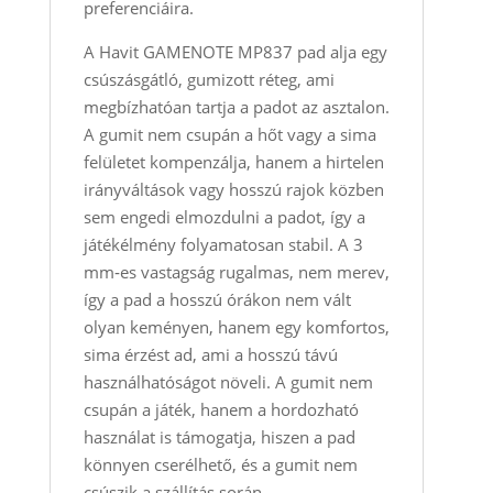
preferenciáira.
A Havit GAMENOTE MP837 pad alja egy
csúszásgátló, gumizott réteg, ami
megbízhatóan tartja a padot az asztalon.
A gumit nem csupán a hőt vagy a sima
felületet kompenzálja, hanem a hirtelen
irányváltások vagy hosszú rajok közben
sem engedi elmozdulni a padot, így a
játékélmény folyamatosan stabil. A 3
mm‑es vastagság rugalmas, nem merev,
így a pad a hosszú órákon nem vált
olyan keményen, hanem egy komfortos,
sima érzést ad, ami a hosszú távú
használhatóságot növeli. A gumit nem
csupán a játék, hanem a hordozható
használat is támogatja, hiszen a pad
könnyen cserélhető, és a gumit nem
csúszik a szállítás során.