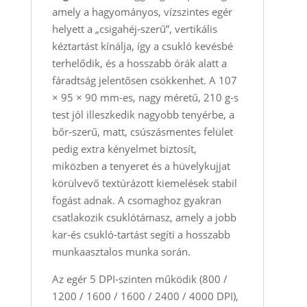
amely a hagyományos, vízszintes egér
helyett a „csigahéj‑szerű”, vertikális
kéztartást kínálja, így a csukló kevésbé
terhelődik, és a hosszabb órák alatt a
fáradtság jelentősen csökkenhet. A 107
× 95 × 90 mm‑es, nagy méretű, 210 g‑s
test jól illeszkedik nagyobb tenyérbe, a
bőr‑szerű, matt, csúszásmentes felület
pedig extra kényelmet biztosít,
miközben a tenyeret és a hüvelykujjat
körülvevő textúrázott kiemelések stabil
fogást adnak. A csomaghoz gyakran
csatlakozik csuklótámasz, amely a jobb
kar‑és csukló‑tartást segíti a hosszabb
munkaasztalos munka során.
Az egér 5 DPI‑szinten működik (800 /
1200 / 1600 / 1600 / 2400 / 4000 DPI),