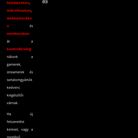
era
headseteken
,
mikrofonokon
,
webkameráko
n
és
monitorokon
át a
kontrollerekig
nálunk a
gamerek,
streamerek és
tartalomgyártók
kedvenc
kiegészítői
várnak.
Ha új
felszerelést
keresel, vagy a
meglévő