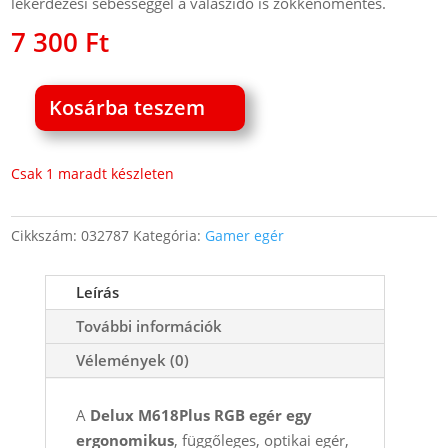
lekérdezési sebességgel a válaszidő is zökkenőmentes.
7 300
Ft
Kosárba teszem
Delux
M618Plus
RGB
Csak 1 maradt készleten
ergonomikus
egér
Cikkszám:
032787
Kategória:
Gamer egér
vezeték
nélküli
Leírás
4000
DPI
További információk
mennyiség
Vélemények (0)
A
Delux M618Plus RGB egér egy
ergonomikus
, függőleges, optikai egér,