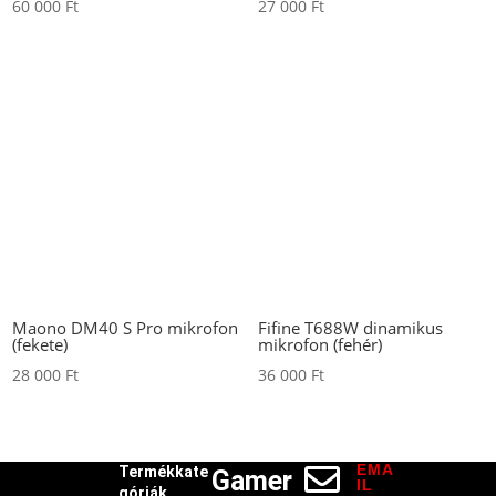
60 000
Ft
27 000
Ft
Maono DM40 S Pro mikrofon
Fifine T688W dinamikus
(fekete)
mikrofon (fehér)
28 000
Ft
36 000
Ft
EMA

Termékkate
Gamer
IL
góriák