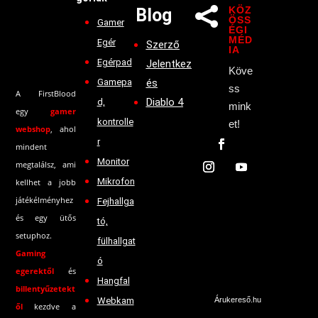
KÖZ
Blog

ÖSS
Gamer
ÉGI
MÉD
Egér
Szerző
IA
Egérpad
Jelentkez
Köve
Gamepa
és
ss
A FirstBlood
Diablo 4
d,
mink
egy
gamer
kontrolle
et!
webshop
, ahol
r
mindent
Monitor
megtalálsz, ami
Mikrofon
kellhet a jobb
játékélményhez
Fejhallga
és egy ütős
tó,
setuphoz.
fülhallgat
Gaming
ó
egerektől
és
Hangfal
billentyűzetekt
Webkam
Árukereső.hu
ől
kezdve a