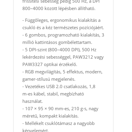
frissítési sebesség pedig 500 Hz, a DPI
800–4000 között lépésben állítható.
- Függőleges, ergonomikus kialakítás a
csukló és a kéz természetes pozíciójáért.
- 6 gombos, programozható kialakítás, 3
millió kattintásos gombélettartam.
- 5 DPI‑szint (800–4000 DPI), 500 Hz
lekérdezési sebességgel, PAW3212 vagy
PAW3327 optikai érzékelő.
- RGB megvilágítás, 5 effektus, modern,
gamer‑stílusú megjelenés.
- Vezetékes USB 2.0 csatlakozás, 1,8
m‑es kábel, stabil, megbízható
használat.
- 107 × 95 × 90 mm‑es, 210 g‑s, nagy
méretű, kompakt kialakítás.
- Mellékelt csuklótámasz a nagyobb
kényelemért.