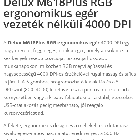
Delux M618Plus RGB
ergonomikus egér
vezeték nélküli 4000 DPI
A
Delux M618Plus RGB ergonomikus egér
4000 DPI egy
nagy méretű, függőleges, optikai egér, amely a csukló és a
kéz kényelmesebb pozícióját biztosítja hosszabb
munkanapokon, miközben RGB megvilágítással és
nagysebességű 4000 DPI‑es érzékelővel rugalmasság és stílus
is járult. A 6 gombos, programozható kialakítás és a 5
DPI‑szint (800–4000) lehetővé teszi a pontos munkát irodai
környezetben vagy a kreatív feladatoknál, a stabil, vezetékes
USB‑csatlakozás pedig megbízható, jól reagáló
kurzorvezérlést ad.
A fekete, ergonomikus design és a mellékelt csuklótámasz
kiváló egész‑napos használatot eredményez, a 500 Hz