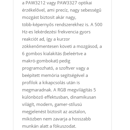
a PAW3212 vagy PAW3327 optikai
érzékelővel, ami precíz, nagy sebességű
mozgást biztosít akár nagy,
több‑képernyős rendszerekhez is. A 500
Hz‑es lekérdezési frekvencia gyors
reakciót ad, így a kurzor
zökkenőmentesen követi a mozgásod, a
6 gombos kialakítás (beleértve a
makró‑gombokat) pedig
programozható, a szoftver vagy a
beépített memória segítségével a
profilok a kikapcsolás után is
megmaradnak. A RGB megvilágítás 5
különböző effektusban, dinamikusan
világít, modern, gamer‑stílusú
megjelenést biztosít az asztalon,
miközben nem zavarja a hosszabb
munkán alatt a fókuszodat.