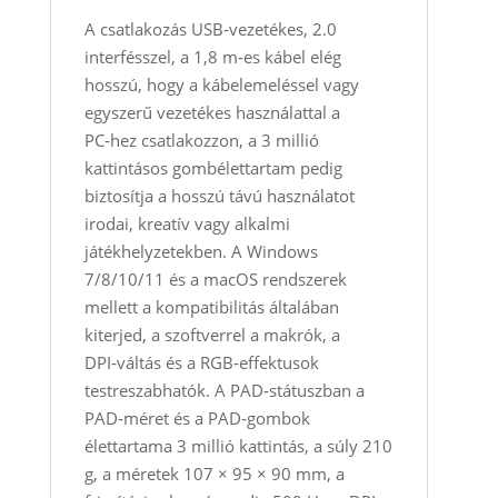
A csatlakozás USB‑vezetékes, 2.0
interfésszel, a 1,8 m‑es kábel elég
hosszú, hogy a kábelemeléssel vagy
egyszerű vezetékes használattal a
PC‑hez csatlakozzon, a 3 millió
kattintásos gombélettartam pedig
biztosítja a hosszú távú használatot
irodai, kreatív vagy alkalmi
játékhelyzetekben. A Windows
7/8/10/11 és a macOS rendszerek
mellett a kompatibilitás általában
kiterjed, a szoftverrel a makrók, a
DPI‑váltás és a RGB‑effektusok
testreszabhatók. A PAD‑státuszban a
PAD‑méret és a PAD‑gombok
élettartama 3 millió kattintás, a súly 210
g, a méretek 107 × 95 × 90 mm, a