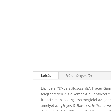
Leírás
Vélemények (0)
L?pj be a j?t?kba st?lusosan!?A Tracer Game
felejthetetlen.?Ez a kompakt billenty?zet t
funkci?i ?s RGB vil?g?t?sa megfelel az ?j
amelyet az ig?nyes j?t?kosok sz?m?ra terv