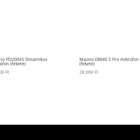
no PD200XS Dinamikus
Maono DM40 S Pro mikrofon
ofon (fekete)
(fekete)
000
Ft
28 000
Ft