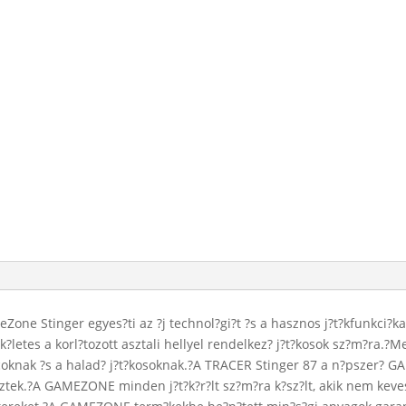
Zone Stinger egyes?ti az ?j technol?gi?t ?s a hasznos j?t?kfunkci?ka
?k?letes a korl?tozott asztali hellyel rendelkez? j?t?kosok sz?m?ra.?
oncoknak ?s a halad? j?t?kosoknak.?A TRACER Stinger 87 a n?pszer? G
eztek.?A GAMEZONE minden j?t?k?r?lt sz?m?ra k?sz?lt, akik nem keve