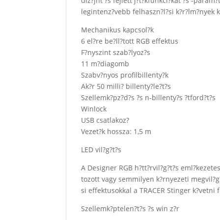
diz?jnt ?s fejlett j?t?kfunkci?kat ?s -par
legintenz?vebb felhaszn?l?si k?r?lm?nyek k?
Mechanikus kapcsol?k
6 el?re be?ll?tott RGB effektus
F?nyszint szab?lyoz?s
11 m?diagomb
Szabv?nyos profilbillenty?k
Ak?r 50 milli? billenty?le?t?s
Szellemk?pz?d?s ?s n-billenty?s ?tford?t?s
Winlock
USB csatlakoz?
Vezet?k hossza: 1,5 m
LED vil?g?t?s
A Designer RGB h?tt?rvil?g?t?s eml?kezetes
tozott vagy semmilyen k?rnyezeti megvil?g?t?
si effektusokkal a TRACER Stinger k?vetni f
Szellemk?ptelen?t?s ?s win z?r