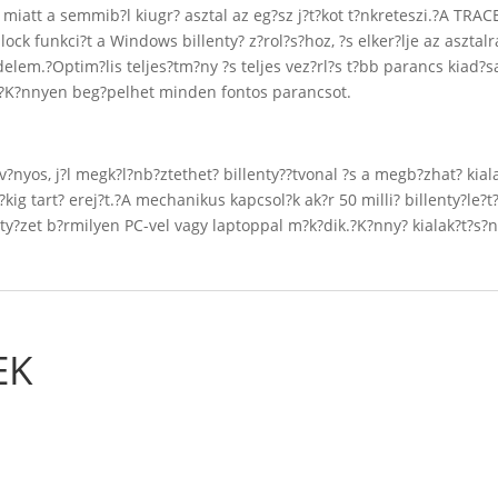
iatt a semmib?l kiugr? asztal az eg?sz j?t?kot t?nkreteszi.?A TRA
k funkci?t a Windows billenty? z?rol?s?hoz, ?s elker?lje az asztalra
elem.?Optim?lis teljes?tm?ny ?s teljes vez?rl?s t?bb parancs kiad?sa
l.?K?nnyen beg?pelhet minden fontos parancsot.
?nyos, j?l megk?l?nb?ztethet? billenty??tvonal ?s a megb?zhat? kial
kig tart? erej?t.?A mechanikus kapcsol?k ak?r 50 milli? billenty?le?t?
enty?zet b?rmilyen PC-vel vagy laptoppal m?k?dik.?K?nny? kialak?t?s?
EK