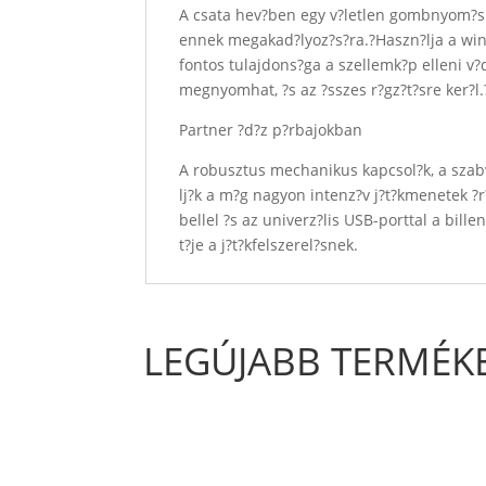
A csata hev?ben egy v?letlen gombnyom?s m
ennek megakad?lyoz?s?ra.?Haszn?lja a winloc
fontos tulajdons?ga a szellemk?p elleni v?d
megnyomhat, ?s az ?sszes r?gz?t?sre ker?
Partner ?d?z p?rbajokban
A robusztus mechanikus kapcsol?k, a szabv
lj?k a m?g nagyon intenz?v j?t?kmenetek ?r?
bellel ?s az univerz?lis USB-porttal a bill
t?je a j?t?kfelszerel?snek.
LEGÚJABB TERMÉK