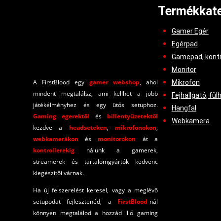
Termékkate
Gamer Egér
Egérpad
Gamepad, kontr
Monitor
A FirstBlood egy
gamer webshop
, ahol
Mikrofon
mindent megtalálsz, ami kellhet a jobb
Fejhallgató, fül
játékélményhez és egy ütős setuphoz.
Hangfal
Gaming egerektől
és
billentyűzetektől
Webkamera
kezdve a
headseteken
,
mikrofonokon
,
webkamerákon
és
monitorokon
át a
kontrollerekig
nálunk a gamerek,
streamerek és tartalomgyártók kedvenc
kiegészítői várnak.
Ha új felszerelést keresel, vagy a meglévő
setupodat fejlesztenéd, a
FirstBlood
-
nál
könnyen megtalálod a hozzád illő gaming