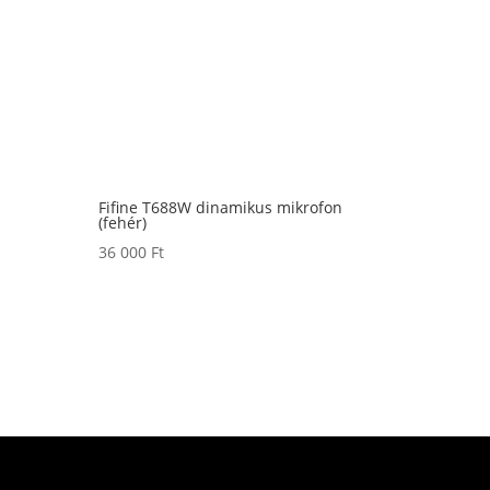
Fifine T688W dinamikus mikrofon
(fehér)
36 000
Ft