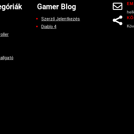
EM

góriák
Gamer Blog
hel
KÖ

Szerző Jelentkezés
Köv
Diablo 4
oller
hallgató