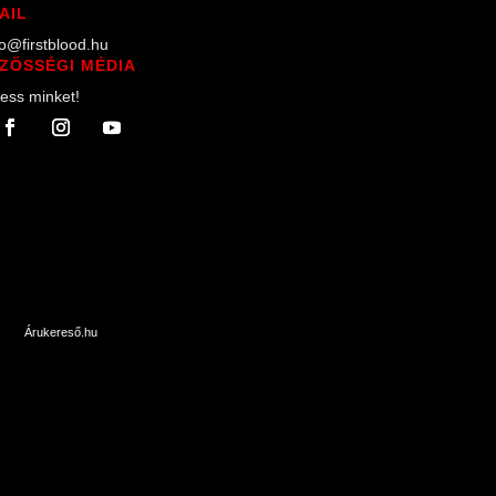
AIL
lo@firstblood.hu
ZÖSSÉGI MÉDIA
ess minket!
Árukereső.hu