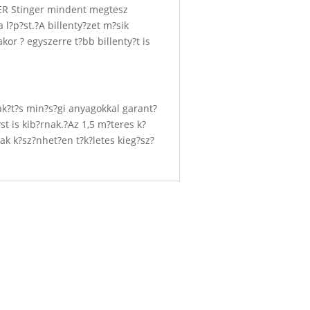
CER Stinger mindent megtesz
 l?p?st.?A billenty?zet m?sik
kor ? egyszerre t?bb billenty?t is
ak?t?s min?s?gi anyagokkal garant?
st is kib?rnak.?Az 1,5 m?teres k?
nak k?sz?nhet?en t?k?letes kieg?sz?