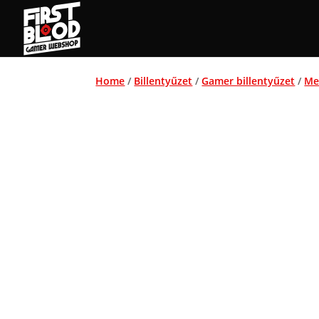
Home
/
Billentyűzet
/
Gamer billentyűzet
/
Me