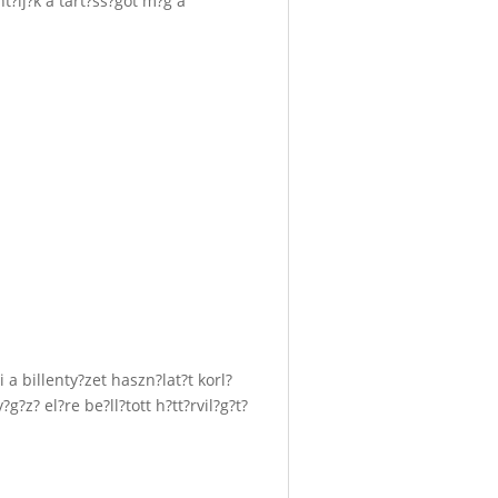
?lj?k a tart?ss?got m?g a
a billenty?zet haszn?lat?t korl?
?z? el?re be?ll?tott h?tt?rvil?g?t?