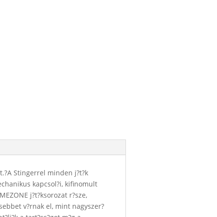
t.?A Stingerrel minden j?t?k
Mechanikus kapcsol?i, kifinomult
AMEZONE j?t?ksorozat r?sze,
sebbet v?rnak el, mint nagyszer?