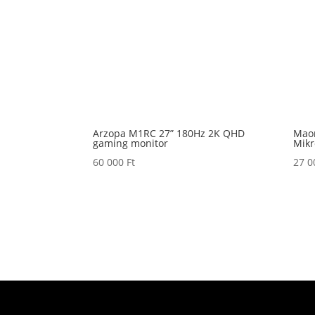
Arzopa M1RC 27” 180Hz 2K QHD
Mao
gaming monitor
Mikr
60 000
Ft
27 