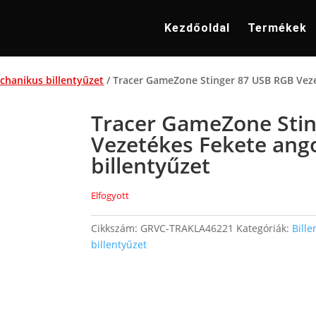
Kezdőoldal
Termékek
chanikus billentyűzet
/ Tracer GameZone Stinger 87 USB RGB Veze
Tracer GameZone Sti
Vezetékes Fekete ang
billentyűzet
Elfogyott
Cikkszám:
GRVC-TRAKLA46221
Kategóriák:
Bille
billentyűzet