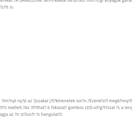
am?tereket.?A GAMEZONE term?kekbe be?p?tett min?s?gi anyagok garant
z?tt is.
 ?lm?nyt ny?jt az ?jszakai j?t?kmenetek sor?n.?Ezenk?v?l megk?nny?ti 
s mellett.?Az ?ll?that? 6 fokozat? gombos LED-vil?g?t?ssal ?s a leny?g
ogja az ?n st?lus?t ?s hangulat?t.