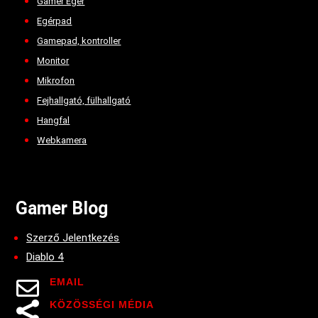
Gamer Egér
Egérpad
Gamepad, kontroller
Monitor
Mikrofon
Fejhallgató, fülhallgató
Hangfal
Webkamera
Gamer Blog
Szerző Jelentkezés
Diablo 4
EMAIL

KÖZÖSSÉGI MÉDIA
