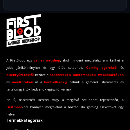
A FirstBlood egy
gamer webshop
, ahol mindent megtalálsz, ami kellhet a
jobb játékélményhez és egy ütős setuphoz.
Gaming egerektől
és
billentyűzetektől
kezdve a
headseteken
,
mikrofonokon
,
webkamerákon
és
monitorokon
át a
kontrollerekig
nálunk a gamerek, streamerek és
tartalomgyártók kedvenc kiegészítői várnak.
Ha új felszerelést keresel, vagy a meglévő setupodat fejlesztenéd, a
FirstBlood
-
nál könnyen megtalálod a hozzád illő gaming eszközöket egy
helyen.
Termékkategóriák