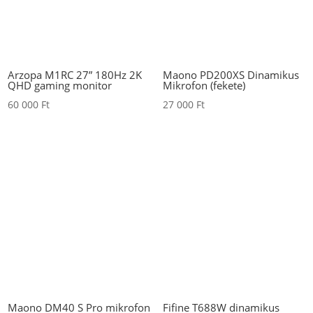
Arzopa M1RC 27” 180Hz 2K
Maono PD200XS Dinamikus
QHD gaming monitor
Mikrofon (fekete)
60 000
Ft
27 000
Ft
Maono DM40 S Pro mikrofon
Fifine T688W dinamikus