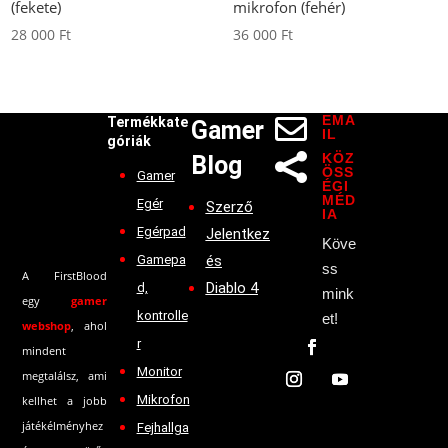
(fekete)
mikrofon (fehér)
28 000
Ft
36 000
Ft
EMA

Termékkate
Gamer
IL
góriák
KÖZ
Blog

ÖSS
Gamer
ÉGI
MÉD
Egér
Szerző
IA
Egérpad
Jelentkez
Köve
Gamepa
és
ss
A FirstBlood
Diablo 4
d,
mink
egy
gamer
kontrolle
et!
webshop
, ahol
r
mindent
Monitor
megtalálsz, ami
Mikrofon
kellhet a jobb
játékélményhez
Fejhallga