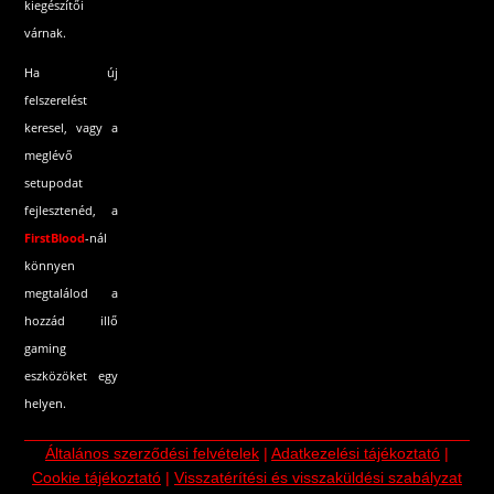
kiegészítői
várnak.
Ha új
felszerelést
keresel, vagy a
meglévő
setupodat
fejlesztenéd, a
FirstBlood
-
nál
könnyen
megtalálod a
hozzád illő
gaming
eszközöket egy
helyen.
Általános szerződési felvételek
|
Adatkezelési tájékoztató
|
Cookie tájékoztató
|
Visszatérítési és visszaküldési szabályzat