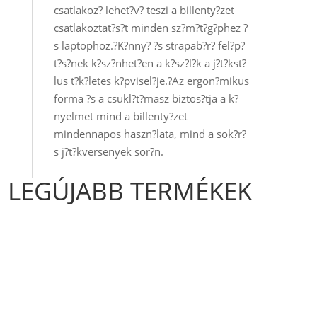
csatlakoz? lehet?v? teszi a billenty?zet
csatlakoztat?s?t minden sz?m?t?g?phez ?
s laptophoz.?K?nny? ?s strapab?r? fel?p?
t?s?nek k?sz?nhet?en a k?sz?l?k a j?t?kst?
lus t?k?letes k?pvisel?je.?Az ergon?mikus
forma ?s a csukl?t?masz biztos?tja a k?
nyelmet mind a billenty?zet
mindennapos haszn?lata, mind a sok?r?
s j?t?kversenyek sor?n.
LEGÚJABB TERMÉKEK