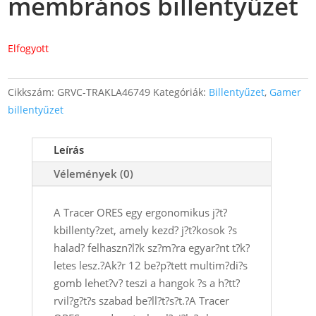
membrános billentyűzet
Elfogyott
Cikkszám:
GRVC-TRAKLA46749
Kategóriák:
Billentyűzet
,
Gamer
billentyűzet
Leírás
Vélemények (0)
A Tracer ORES egy ergonomikus j?t?
kbillenty?zet, amely kezd? j?t?kosok ?s
halad? felhaszn?l?k sz?m?ra egyar?nt t?k?
letes lesz.?Ak?r 12 be?p?tett multim?di?s
gomb lehet?v? teszi a hangok ?s a h?tt?
rvil?g?t?s szabad be?ll?t?s?t.?A Tracer