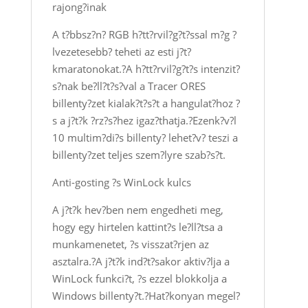
rajong?inak
A t?bbsz?n? RGB h?tt?rvil?g?t?ssal m?g ?
lvezetesebb? teheti az esti j?t?
kmaratonokat.?A h?tt?rvil?g?t?s intenzit?
s?nak be?ll?t?s?val a Tracer ORES
billenty?zet kialak?t?s?t a hangulat?hoz ?
s a j?t?k ?rz?s?hez igaz?thatja.?Ezenk?v?l
10 multim?di?s billenty? lehet?v? teszi a
billenty?zet teljes szem?lyre szab?s?t.
Anti-gosting ?s WinLock kulcs
A j?t?k hev?ben nem engedheti meg,
hogy egy hirtelen kattint?s le?ll?tsa a
munkamenetet, ?s visszat?rjen az
asztalra.?A j?t?k ind?t?sakor aktiv?lja a
WinLock funkci?t, ?s ezzel blokkolja a
Windows billenty?t.?Hat?konyan megel?