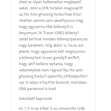
zheti az olyan kellemetlen meglepet?
seket, mint a j?t?k hirtelen megszak?t?
sa.?Az Anti-ghosting funkci?nak k?sz?
nhet?en semmi sem akad?lyozza meg,
hogy egyszerre t?bb billenty?t is
lenyomjon.?A Tracer ORES billenty?
zettel be?rhat minden billenty?parancsot
vagy karaktert, m?g akkor is, ha ez azt
jelenti, hogy egyszerre kell megnyomni
a billenty?zet ?sszes gombj?t an?lk?l,
hogy att?l kellene tartania, hogy
valamelyiket nem regisztr?lja.?Az anti-
ghosting funkci? optim?lis j?t?kteljes?tm?
nyt ?s teljes ir?ny?t?st biztos?t, mik?zben
t?bb parancsot is kiad.
Sokoldal? kapcsolat
Az 1,5 m-es k?bel ?s az univerz?lis USB-