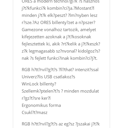
ORES a modern technol?gi?k ?s hasznos
j?t?kfunkci?k kombin?ci?ja.?Mostant?l
minden j?t?k elk?peszt? ?lm?nyben lesz
r?sze.?Az ORES billenty?zet a n?pszer?
Gamezone vonalhoz tartozik, amelyet
kifejezetten azoknak a j?t?kosoknak
fejlesztettek ki, akik ?rt?kelik a j?t?keszk?
z?k legmagasabb sz?nvonal? kidolgoz?s?
nak ?s fejlett funkci?inak kombin?ci?j?t.
RGB h?tt?rvil?g?t?s ?ll?that? intenzit?ssal
Univerz?lis USB csatlakoz?s
WinLock billenty?
Szellemk?ptelen?t?s ? minden mozdulat
r?gz?t?sre ker?l
Ergonomikus forma
Csukl?t?masz
RGB h?tt?rvil?g?t?s az eg?sz ?jszakai j?t?k