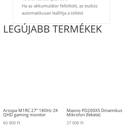
Ha az akkumulátor feltöltött, az eszköz
automatikusan leállítja a töltést
LEGÚJABB TERMÉKEK
Arzopa M1RC 27” 180Hz 2K
Maono PD200XS Dinamikus
QHD gaming monitor
Mikrofon (fekete)
60 000
Ft
27 000
Ft