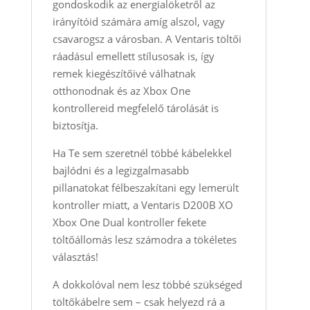
gondoskodik az energialöketről az
irányítóid számára amíg alszol, vagy
csavarogsz a városban. A Ventaris töltői
ráadásul emellett stílusosak is, így
remek kiegészítőivé válhatnak
otthonodnak és az Xbox One
kontrollereid megfelelő tárolását is
biztosítja.
Ha Te sem szeretnél többé kábelekkel
bajlódni és a legizgalmasabb
pillanatokat félbeszakítani egy lemerült
kontroller miatt, a Ventaris D200B XO
Xbox One Dual kontroller fekete
töltőállomás lesz számodra a tökéletes
választás!
A dokkolóval nem lesz többé szükséged
töltőkábelre sem – csak helyezd rá a