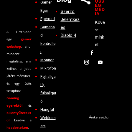
ÖSS
Gamer
ÉGI
MÉD
Egér
Szerző
IA
Egérpad
Jelentkez
Köve
Gamepa
és
ss
A FirstBlood
Diablo 4
d,
mink
egy
gamer
kontrolle
et!
webshop
, ahol
r
mindent
Monitor
megtalálsz, ami
Mikrofon
kellhet a jobb
játékélményhez
Fejhallga
és egy ütős
tó,
setuphoz.
fülhallgat
Gaming
ó
egerektől
és
Hangfal
billentyűzetekt
Webkam
Árukereső.hu
ől
kezdve a
era
headseteken
,