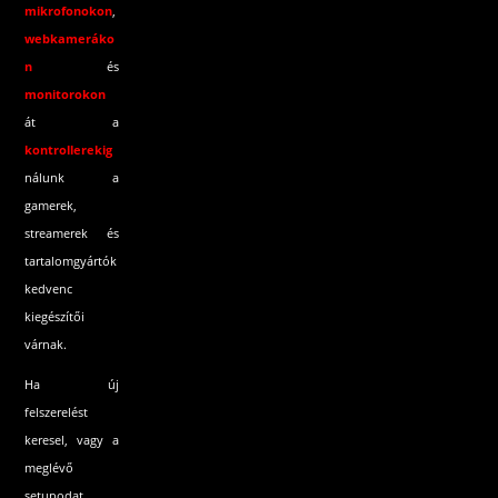
mikrofonokon
,
webkameráko
n
és
monitorokon
át a
kontrollerekig
nálunk a
gamerek,
streamerek és
tartalomgyártók
kedvenc
kiegészítői
várnak.
Ha új
felszerelést
keresel, vagy a
meglévő
setupodat