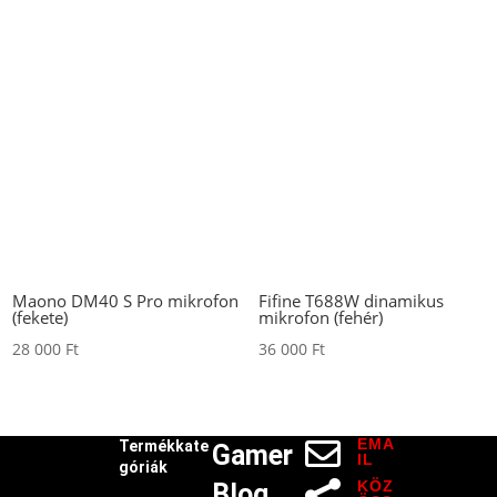
Maono DM40 S Pro mikrofon
Fifine T688W dinamikus
(fekete)
mikrofon (fehér)
28 000
Ft
36 000
Ft
EMA

Termékkate
Gamer
IL
góriák
KÖZ
Blog
