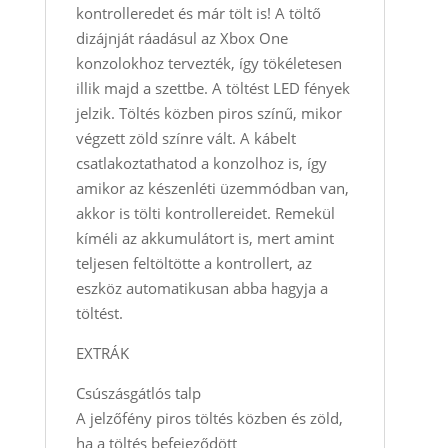
kontrolleredet és már tölt is! A töltő
dizájnját ráadásul az Xbox One
konzolokhoz tervezték, így tökéletesen
illik majd a szettbe. A töltést LED fények
jelzik. Töltés közben piros színű, mikor
végzett zöld színre vált. A kábelt
csatlakoztathatod a konzolhoz is, így
amikor az készenléti üzemmódban van,
akkor is tölti kontrollereidet. Remekül
kíméli az akkumulátort is, mert amint
teljesen feltöltötte a kontrollert, az
eszköz automatikusan abba hagyja a
töltést.
EXTRÁK
Csúszásgátlós talp
A jelzőfény piros töltés közben és zöld,
ha a töltés befejeződött