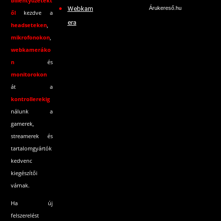
billentyűzetekt
Webkam
Árukereső.hu
ől
kezdve a
era
headseteken
,
mikrofonokon
,
webkameráko
n
és
monitorokon
át a
kontrollerekig
nálunk a
gamerek,
streamerek és
tartalomgyártók
kedvenc
kiegészítői
várnak.
Ha új
felszerelést