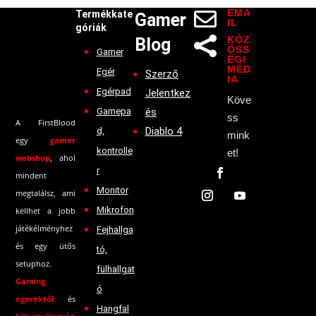
EMA

Termékkate
Gamer
IL
góriák
KÖZ
Blog

ÖSS
Gamer
ÉGI
MÉD
Egér
Szerző
IA
Egérpad
Jelentkez
Köve
Gamepa
és
ss
A FirstBlood
Diablo 4
d,
mink
egy
gamer
kontrolle
et!
webshop
, ahol
r
mindent
Monitor
megtalálsz, ami
Mikrofon
kellhet a jobb
játékélményhez
Fejhallga
és egy ütős
tó,
setuphoz.
fülhallgat
Gaming
ó
egerektől
és
Hangfal