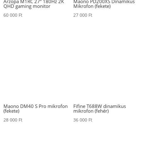
Arzopa M1RC 27” 180Hz 2K
Maono PD200XS Dinamikus
QHD gaming monitor
Mikrofon (fekete)
60 000
Ft
27 000
Ft
Maono DM40 S Pro mikrofon
Fifine T688W dinamikus
(fekete)
mikrofon (fehér)
28 000
Ft
36 000
Ft