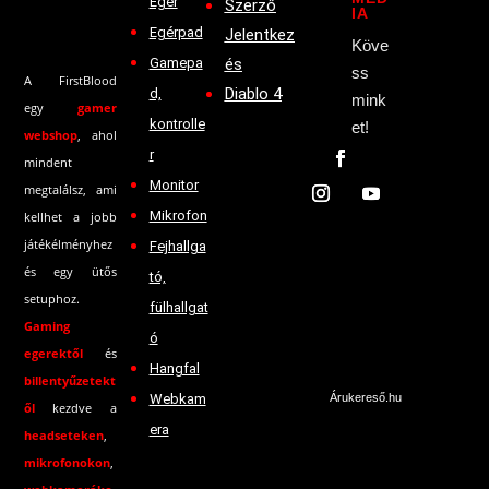
Egér
Szerző
IA
Egérpad
Jelentkez
Köve
Gamepa
és
ss
A FirstBlood
Diablo 4
d,
mink
egy
gamer
kontrolle
et!
webshop
, ahol
r
mindent
Monitor
megtalálsz, ami
Mikrofon
kellhet a jobb
játékélményhez
Fejhallga
és egy ütős
tó,
setuphoz.
fülhallgat
Gaming
ó
egerektől
és
Hangfal
billentyűzetekt
Webkam
Árukereső.hu
ől
kezdve a
era
headseteken
,
mikrofonokon
,