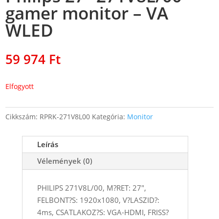
gamer monitor – VA
WLED
59 974
Ft
Elfogyott
Cikkszám:
RPRK-271V8L00
Kategória:
Monitor
Leírás
Vélemények (0)
PHILIPS 271V8L/00, M?RET: 27",
FELBONT?S: 1920x1080, V?LASZID?:
4ms, CSATLAKOZ?S: VGA-HDMI, FRISS?