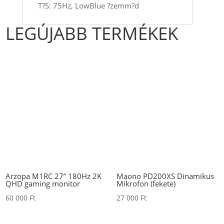
T?S: 75Hz, LowBlue ?zemm?d
LEGÚJABB TERMÉKEK
Arzopa M1RC 27” 180Hz 2K
Maono PD200XS Dinamikus
QHD gaming monitor
Mikrofon (fekete)
60 000
Ft
27 000
Ft