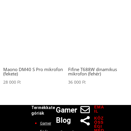
Maono DM40 S Pro mikrofon
Fifine T688W dinamikus
(fekete)
mikrofon (fehér)
28 000
Ft
36 000
Ft
EMA

Termékkate
Gamer
IL
góriák
KÖZ
Blog

ÖSS
Gamer
ÉGI
MÉD