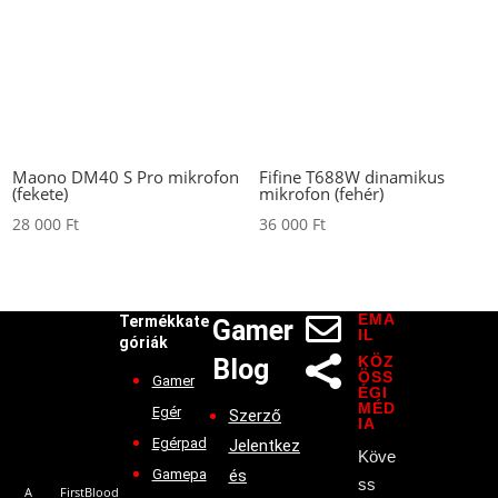
Maono DM40 S Pro mikrofon
Fifine T688W dinamikus
(fekete)
mikrofon (fehér)
28 000
Ft
36 000
Ft
EMA

Termékkate
Gamer
IL
góriák
KÖZ
Blog

ÖSS
Gamer
ÉGI
MÉD
Egér
Szerző
IA
Egérpad
Jelentkez
Köve
Gamepa
és
ss
A FirstBlood