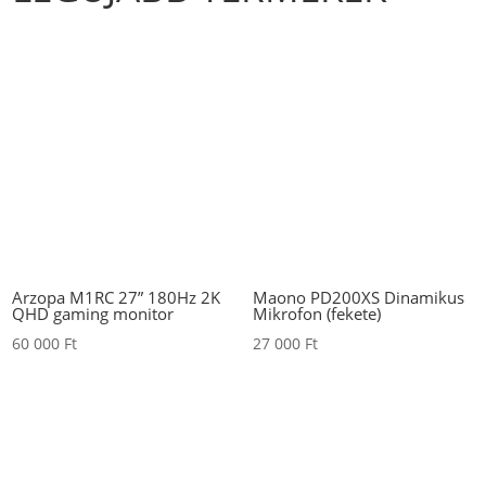
Arzopa M1RC 27” 180Hz 2K
Maono PD200XS Dinamikus
QHD gaming monitor
Mikrofon (fekete)
60 000
Ft
27 000
Ft