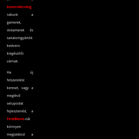
kontrollerekig
nálunk a
gamerek,
streamerek és
tartalomgyártók
kedvenc
kiegészítői
várnak.
Ha új
felszerelést
keresel, vagy a
meglévő
setupodat
fejlesztenéd, a
FirstBlood
-
nál
könnyen
megtalálod a