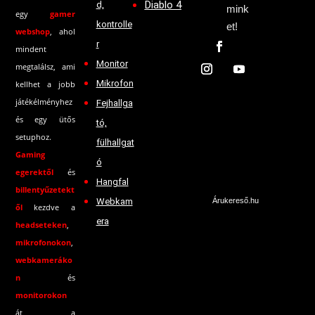
Diablo 4
d,
mink
egy
gamer
kontrolle
et!
webshop
, ahol
r
mindent
Monitor
megtalálsz, ami
Mikrofon
kellhet a jobb
játékélményhez
Fejhallga
és egy ütős
tó,
setuphoz.
fülhallgat
Gaming
ó
egerektől
és
Hangfal
billentyűzetekt
Webkam
Árukereső.hu
ől
kezdve a
era
headseteken
,
mikrofonokon
,
webkameráko
n
és
monitorokon
át a