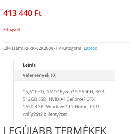
413 440
Ft
Elfogyott
Cikkszám:
RPRK-82K20087HV
Kategória:
Laptop
Leírás
Vélemények (0)
15,6" FHD, AMD? Ryzen? 5 5600H, 8GB,
512GB SSD, NVIDIA? GeForce? GTX
1650 4GB, Windows? 11 Home, h?tt?
rvil?g?t?s? billenty?zet
LEGÚJABB TERMÉKEK