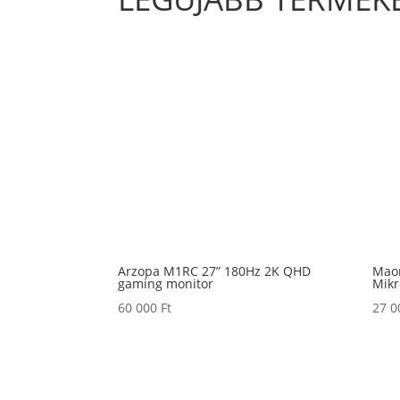
Arzopa M1RC 27” 180Hz 2K QHD
Mao
gaming monitor
Mikr
60 000
Ft
27 