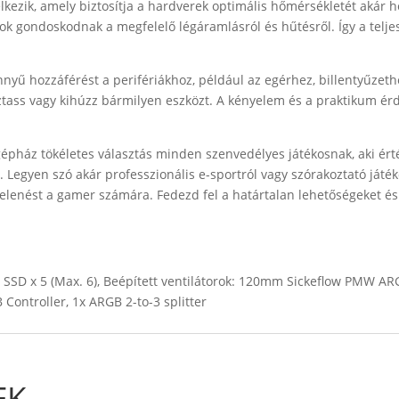
kezik, amely biztosítja a hardverek optimális hőmérsékletét akár 
torok gondoskodnak a megfelelő légáramlásról és hűtésről. Így a telj
önnyű hozzáférést a perifériákhoz, például az egérhez, billentyűze
koztass vagy kihúzz bármilyen eszközt. A kényelem és a praktikum ér
pház tökéletes választás minden szenvedélyes játékosnak, aki érté
. Legyen szó akár professzionális e-sportról vagy szórakoztató játéko
jelenést a gamer számára. Fedezd fel a határtalan lehetőségeket és 
 SSD x 5 (Max. 6), Beépített ventilátorok: 120mm Sickeflow PMW ARGB 
 Controller, 1x ARGB 2-to-3 splitter
EK