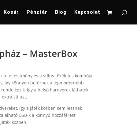
Kosár
Pénztár
Blog
Kapcsolat
épház – MasterBox
a teljesítmény és a stílus tökéletes kombója.
as, így könnyen beférnek a legmodernebb
 rendelkezik, így a belső hardverek láthatók
extra stílust.
vereket, így a játék közben sem lesznek
 található USB-k a könnyű hozzáférést
a játék közben.