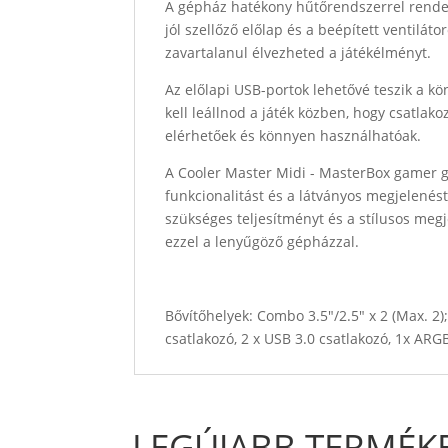
A gépház hatékony hűtőrendszerrel rendel
jól szellőző előlap és a beépített ventilá
zavartalanul élvezheted a játékélményt.
Az előlapi USB-portok lehetővé teszik a k
kell leállnod a játék közben, hogy csatla
elérhetőek és könnyen használhatóak.
A Cooler Master Midi - MasterBox gamer gé
funkcionalitást és a látványos megjelenést
szükséges teljesítményt és a stílusos meg
ezzel a lenyűgöző gépházzal.
Bővítőhelyek: Combo 3.5"/2.5" x 2 (Max. 2);
csatlakozó, 2 x USB 3.0 csatlakozó, 1x ARGB
LEGÚJABB TERMÉK