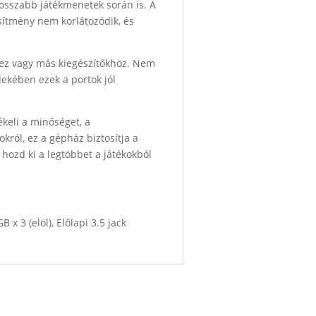
hosszabb játékmenetek során is. A
esítmény nem korlátozódik, és
thez vagy más kiegészítőkhöz. Nem
dekében ezek a portok jól
keli a minőséget, a
król, ez a gépház biztosítja a
hozd ki a legtöbbet a játékokból
x 3 (elöl), Előlapi 3.5 jack