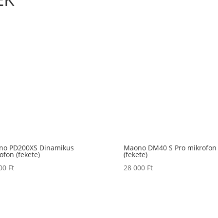
no PD200XS Dinamikus
Maono DM40 S Pro mikrofon
ofon (fekete)
(fekete)
000
Ft
28 000
Ft