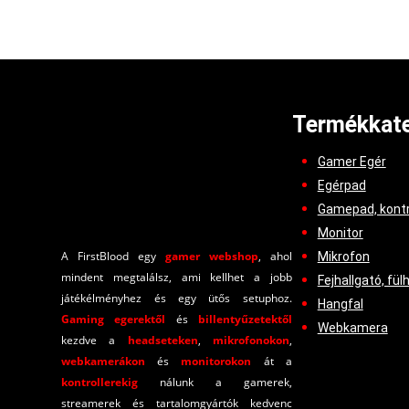
Termékkate
Gamer Egér
Egérpad
Gamepad, kontr
Monitor
A FirstBlood egy
gamer webshop
, ahol
Mikrofon
mindent megtalálsz, ami kellhet a jobb
Fejhallgató, fül
játékélményhez és egy ütős setuphoz.
Hangfal
Gaming egerektől
és
billentyűzetektől
Webkamera
kezdve a
headseteken
,
mikrofonokon
,
webkamerákon
és
monitorokon
át a
kontrollerekig
nálunk a gamerek,
streamerek és tartalomgyártók kedvenc