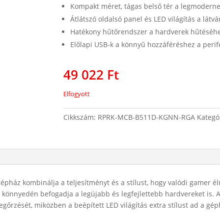
Kompakt méret, tágas belső tér a legmodern
Átlátszó oldalsó panel és LED világítás a látvá
Hatékony hűtőrendszer a hardverek hűtéséh
Előlapi USB-k a könnyű hozzáféréshez a perif
49 022
Ft
Elfogyott
Cikkszám:
RPRK-MCB-B511D-KGNN-RGA
Kategó
épház kombinálja a teljesítményt és a stílust, hogy valódi gamer 
gy könnyedén befogadja a legújabb és legfejlettebb hardvereket is. 
őrzését, miközben a beépített LED világítás extra stílust ad a gé