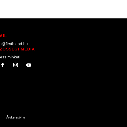
AIL
lo@firstblood.hu
ZÖSSÉGI MÉDIA
ess minket!
Árukereső.hu