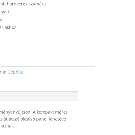
ebb hardverek számára
nyért
ez
ériákhoz
ria:
Gépház
élményt nyújtson. A kompakt méret
Az átlátszó oldalsó panel lehetővé
pháznak.