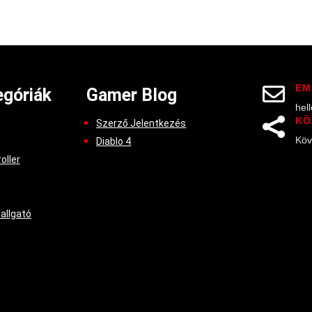
EM

góriák
Gamer Blog
hel
KÖ

Szerző Jelentkezés
Köv
Diablo 4
oller
hallgató