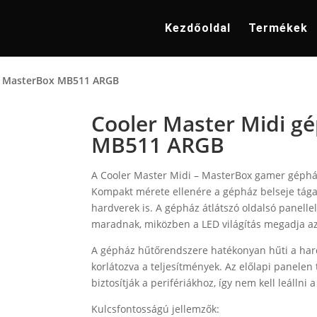
Kezdőoldal
Termékek
 – MasterBox MB511 ARGB
Cooler Master Midi g
MB511 ARGB
A Cooler Master Midi – MasterBox gamer gépház 
Kompakt mérete ellenére a gépház belseje tág
hardverek is. A gépház átlátszó oldalsó panellel
maradnak, miközben a LED világítás megadja az 
A gépház hűtőrendszere hatékonyan hűti a hard
korlátozva a teljesítmények. Az előlapi panelen
biztosítják a perifériákhoz, így nem kell leállni 
Kulcsfontosságú jellemzők: