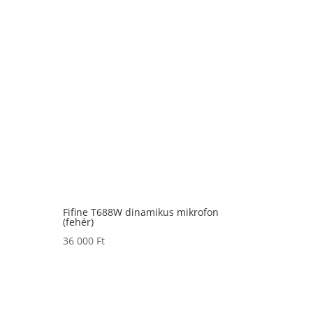
Fifine T688W dinamikus mikrofon
(fehér)
36 000
Ft