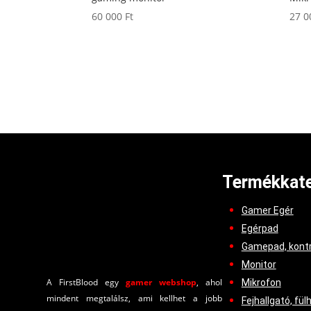
60 000
Ft
27 
Termékkate
Gamer Egér
Egérpad
Gamepad, kontr
Monitor
A FirstBlood egy
gamer webshop
, ahol
Mikrofon
mindent megtalálsz, ami kellhet a jobb
Fejhallgató, fül