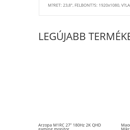
M?RET: 23,8", FELBONT?S: 1920x1080, V?L
LEGÚJABB TERMÉK
Arzopa M1RC 27” 180Hz 2K QHD
Mao
gaming monitor
Mikr