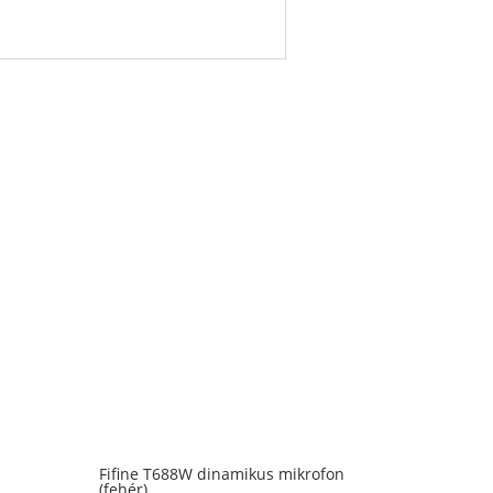
Fifine T688W dinamikus mikrofon
(fehér)