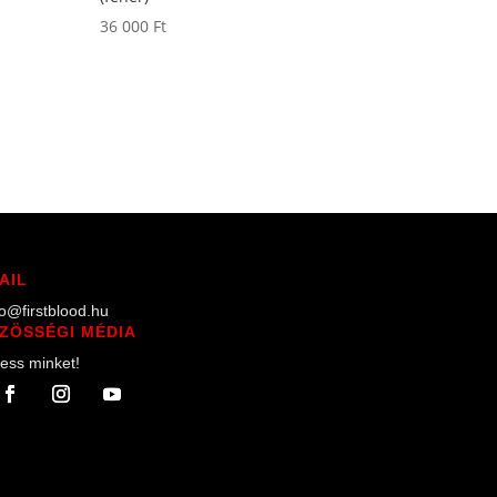
36 000
Ft
AIL
lo@firstblood.hu
ZÖSSÉGI MÉDIA
ess minket!