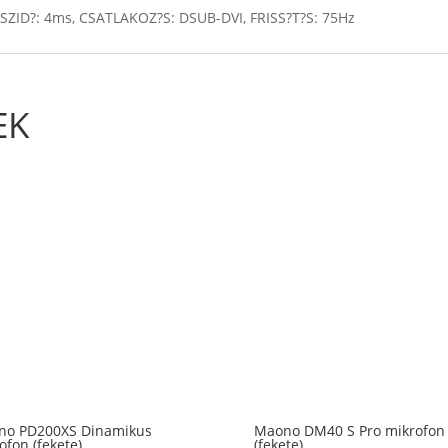
ASZID?: 4ms, CSATLAKOZ?S: DSUB-DVI, FRISS?T?S: 75Hz
EK
no PD200XS Dinamikus
Maono DM40 S Pro mikrofon
ofon (fekete)
(fekete)