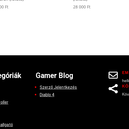
000
Ft
28 000
Ft
EM

góriák
Gamer Blog
hel
KÖ

Szerző Jelentkezés
Köv
Diablo 4
oller
hallgató