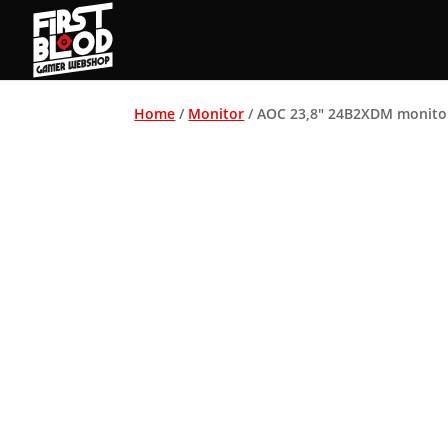
Home
/
Monitor
/ AOC 23,8″ 24B2XDM monito