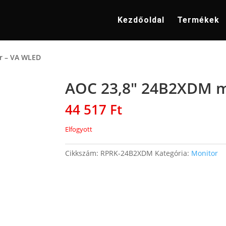
Kezdőoldal
Termékek
r – VA WLED
AOC 23,8″ 24B2XDM m
44 517
Ft
Elfogyott
Cikkszám:
RPRK-24B2XDM
Kategória:
Monitor