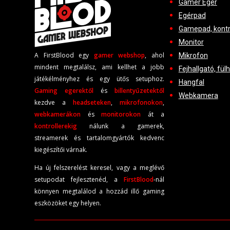
Gamer Egér
Egérpad
Gamepad, kontr
Monitor
A FirstBlood egy
gamer webshop
, ahol
Mikrofon
mindent megtalálsz, ami kellhet a jobb
Fejhallgató, fül
játékélményhez és egy ütős setuphoz.
Hangfal
Gaming egerektől
és
billentyűzetektől
Webkamera
kezdve a
headseteken
,
mikrofonokon
,
webkamerákon
és
monitorokon
át a
kontrollerekig
nálunk a gamerek,
streamerek és tartalomgyártók kedvenc
kiegészítői várnak.
Ha új felszerelést keresel, vagy a meglévő
setupodat fejlesztenéd, a
FirstBlood
-
nál
könnyen megtalálod a hozzád illő gaming
eszközöket egy helyen.