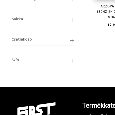
ARZOPA 
180HZ 2K 
MON
Márka
60 
Csatlakozó
Szín
Termékkate