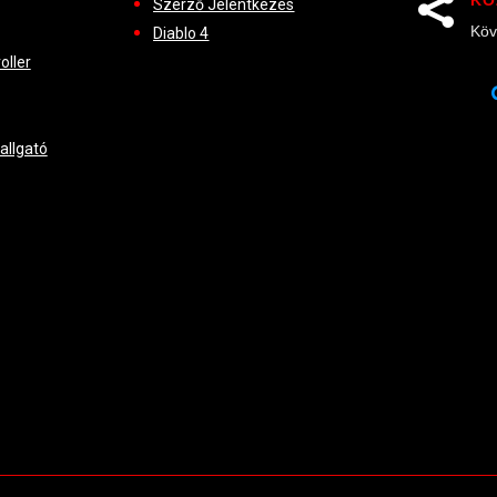

Szerző Jelentkezés
Köv
Diablo 4
oller
hallgató