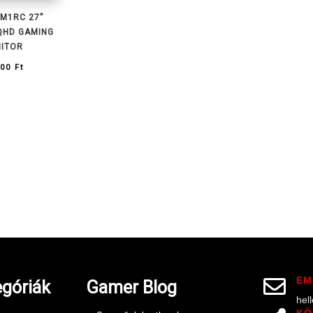
M1RC 27”
QHD GAMING
ITOR
000
Ft
EM

góriák
Gamer Blog
hel
KÖ