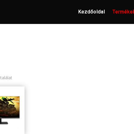
Kezdőoldal
Terméke
találat