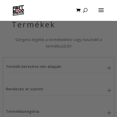
Termékek
Görgess lejjebb a termékekhez vagy használd a
termékszűrőt!
Termék keresése név alapján
Rendezés ár szerint
Termékkategória