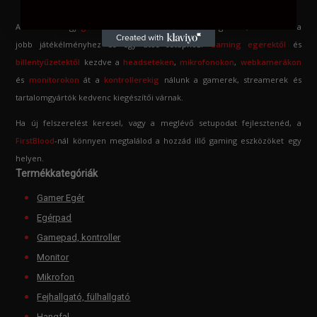
A FirstBlood egy
gamer webshop
, ahol mindent megtalálsz, ami kellhet a
jobb játékélményhez és egy ütős setuphoz.
Gaming egerektől
és
billentyűzetektől
kezdve a
headseteken
,
mikrofonokon
,
webkamerákon
és
monitorokon
át a
kontrollerekig
nálunk a gamerek, streamerek és
tartalomgyártók kedvenc kiegészítői várnak.
Ha új felszerelést keresel, vagy a meglévő setupodat fejlesztenéd, a
FirstBlood
-
nál könnyen megtalálod a hozzád illő gaming eszközöket egy
helyen.
Termékkategóriák
Gamer Egér
Egérpad
Gamepad, kontroller
Monitor
Mikrofon
Fejhallgató, fülhallgató
Hangfal