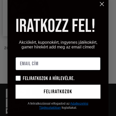
Iratkozz fel!
Akciókért, kuponokért, ingyenes játékokért,
GAMESIR G7 PRO ZENLESS
gamer hírekért add meg az email címed!
ZONE ZERO EDITION VEZÉRLŐ
(SZÜRKE)
54 000
Ft
Feliratkozok a hírlevélre.
Feliratkozok
A feliratkozással elfogadod az
Adatkezelési
Tájékoztatóban
foglaltakat.