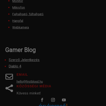
Monitor
Mikrofon
Fejhallgató, fülhallgató
Hangfal
Webkamera
Gamer Blog
Szerző Jelentkezés
Diablo 4
EMAIL

hello@firstblood.hu
KÖZÖSSÉGI MÉDIA

Kövess minket!