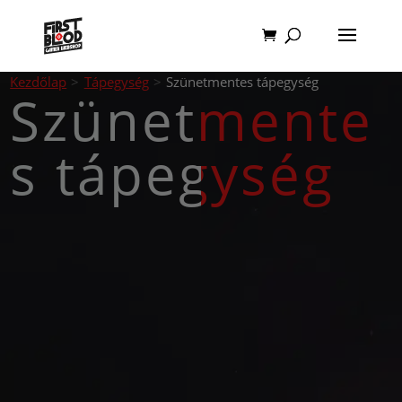
Kezdőlap
>
Tápegység
>
Szünetmentes tápegység
Szünetmente
s tápegység