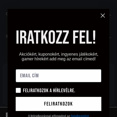
Csatlakozó
Iratkozz fel!
Szín
Akciókért, kuponokért, ingyenes játékokért,
gamer hírekért add meg az email címed!
No products were found matching your
selection.
Feliratkozok a hírlevélre.
Feliratkozok
A feliratkozással elfogadod az
Adatkezelési