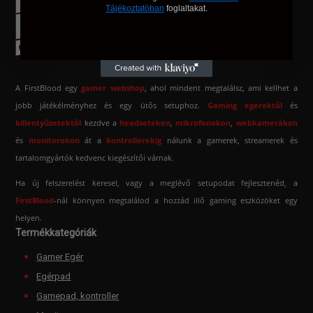
Tájékoztatóban
foglaltakat.
A FirstBlood egy
gamer webshop
, ahol mindent megtalálsz, ami kellhet a
jobb játékélményhez és egy ütős setuphoz.
Gaming egerektől
és
billentyűzetektől
kezdve a
headseteken
,
mikrofonokon
,
webkamerákon
és
monitorokon
át a
kontrollerekig
nálunk a gamerek, streamerek és
tartalomgyártók kedvenc kiegészítői várnak.
Ha új felszerelést keresel, vagy a meglévő setupodat fejlesztenéd, a
FirstBlood
-
nál könnyen megtalálod a hozzád illő gaming eszközöket egy
helyen.
Termékkategóriák
Gamer Egér
Egérpad
Gamepad, kontroller