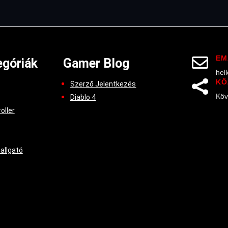
EM

góriák
Gamer Blog
hel
KÖ

Szerző Jelentkezés
Köv
Diablo 4
oller
hallgató