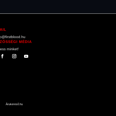
AIL
lo@firstblood.hu
ZÖSSÉGI MÉDIA
ess minket!
Árukereső.hu