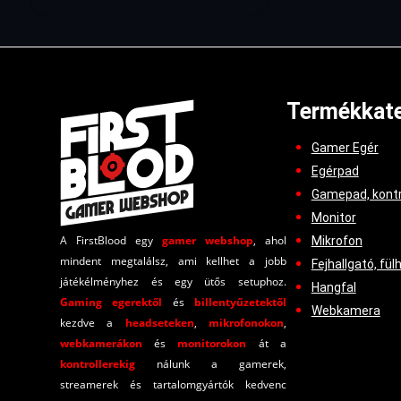
Termékkate
Gamer Egér
Egérpad
Gamepad, kontr
Monitor
A FirstBlood egy
gamer webshop
, ahol
Mikrofon
mindent megtalálsz, ami kellhet a jobb
Fejhallgató, fül
játékélményhez és egy ütős setuphoz.
Hangfal
Gaming egerektől
és
billentyűzetektől
Webkamera
kezdve a
headseteken
,
mikrofonokon
,
webkamerákon
és
monitorokon
át a
kontrollerekig
nálunk a gamerek,
streamerek és tartalomgyártók kedvenc