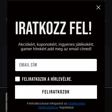
Szín
Iratkozz fel!
Akciókért, kuponokért, ingyenes játékokért,
gamer hírekért add meg az email címed!
No products were found matching your
selection.
Feliratkozok a hírlevélre.
Feliratkozok
A feliratkozással elfogadod az
Adatkezelési
Tájékoztatóban
foglaltakat.