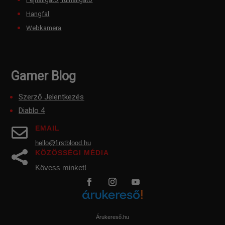
Hangfal
Webkamera
Gamer Blog
Szerző Jelentkezés
Diablo 4
EMAIL

hello@firstblood.hu
KÖZÖSSÉGI MÉDIA

Kövess minket!
Árukereső.hu