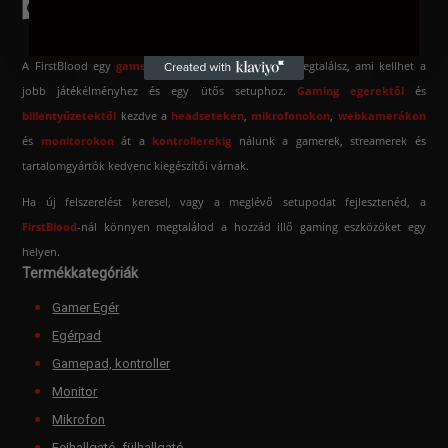
A FirstBlood egy
gamer webshop
, ahol mindent megtalálsz, ami kellhet a
jobb játékélményhez és egy ütős setuphoz.
Gaming egerektől
és
billentyűzetektől
kezdve a
headseteken
,
mikrofonokon
,
webkamerákon
és
monitorokon
át a
kontrollerekig
nálunk a gamerek, streamerek és
tartalomgyártók kedvenc kiegészítői várnak.
Ha új felszerelést keresel, vagy a meglévő setupodat fejlesztenéd, a
FirstBlood
-
nál könnyen megtalálod a hozzád illő gaming eszközöket egy
helyen.
Termékkategóriák
Gamer Egér
Egérpad
Gamepad, kontroller
Monitor
Mikrofon
Fejhallgató, fülhallgató