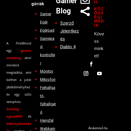

Gamer
IL
góriák
KÖZ
Blog

ÖSS
Gamer
ÉGI
MÉD
Egér
Szerző
IA
Egérpad
Jelentkez
Köve
Gamepa
és
ss
A FirstBlood
Diablo 4
d,
mink
egy
gamer
kontrolle
et!
webshop
, ahol
r
mindent
Monitor
megtalálsz, ami
Mikrofon
kellhet a jobb
játékélményhez
Fejhallga
és egy ütős
tó,
setuphoz.
fülhallgat
Gaming
ó
egerektől
és
Hangfal
billentyűzetekt
Webkam
Árukereső.hu
ől
kezdve a