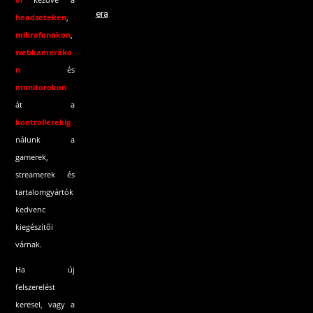
era
headseteken
,
mikrofonokon
,
webkameráko
n
és
monitorokon
át a
kontrollerekig
nálunk a
gamerek,
streamerek és
tartalomgyártók
kedvenc
kiegészítői
várnak.
Ha új
felszerelést
keresel, vagy a