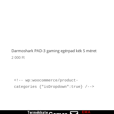
Darmoshark PAD‑3 gaming egérpad kék S méret
2 000
Ft
<!-- wp:woocommerce/product-
categories {"isDropdown":true} /-->
EMA
Termékkate