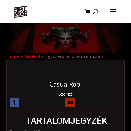
Home
/
Diablo 4
/
Egyszerű gold farm útmutató
CasualRobi
Szerző
TARTALOMJEGYZÉK