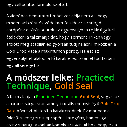
egy céltudatos farmoló szettet.
A videóban bemutatott módszer célja nem az, hogy
minden sebzést és védelmet feláldozz a csillogó
aprópénz oltárán. A titok az egyensúlyban rejlik: úgy kell
átalakítani a talizmánjaidat, hogy Torment 11-en vagy
afölött még stabilan és gyorsan tudj haladni, miközben a
Gold Drop Rate a maximumon pörög. Ha ezt az
egyensúlyt eltalálod, a fő karaktered lazán el tud tartani
egy altsereget is.
A módszer lelke:
Practiced
Technique
,
Gold
Seal
A farm alapja a
Practiced Technique
Gold Seal
, vagyis az
a narancssárga stat, amely brutális mennyiségű
Gold Drop
Rate
bónuszt biztosít a karakterednek. Ez már nem a
földről szedegetett aprópénz kategória, hanem igazi
aranyzuhatag, azonban komoly ára van. Ahhoz, hogy ez a