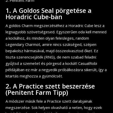
Penitent Farm
1. A Goldos Seal pörgetése a
Horadric Cube-ban
A goldos Charm megszerzéséhez a Horadric Cube lesz a
legnagyobb szövetségesed. Egyszerűen oda kell menned
a kockához, és minden olyan felesleges, random
Legendary Charmot, amire nincs szükséged, szépen
bepakolsz hármasával, majd összeolvasztod őket. Ez
tiszta szerencsejáték (RNG), de nem szabad feladni:
gyűjtsd a szemetet és pörgesd a kockát! CasualRobi
példájában ez már a negyedik próbálkozásra sikerült, így a
kitartás meghozza a gyümölcsét.
2. A Practice szett beszerzése
(Penitent Farm Tipp)
A módszer másik fele a Practice szett darabjainak
megszerzése. Sok helyen olvasható a neten, hogy ezek