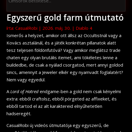
Címsorok betöltése...
Egyszerű gold farm útmutató
írta:
CasualRobi
|
2026. máj. 30.
|
Diablo 4
Ismerős a helyzet, amikor ott állsz az Occultistnál vagy a
Kovács asztalánál, és a játék konkrétan pillanatok alatt
tesz teljesen földönfutóvá? Vagy amikor meglátsz trade
chaten egy olyan brutális itemet, ami tökéletes lenne a
buildedbe, de csak a nyálad csorgatod, mert annyi goldod
sincs, amennyit a Jeweler elkér egy nyamvadt foglalatért?
Nem vagy egyedül.
A
Lord of Hatred
endgame-ben a gold nem csak kényelmi
extra: ebből craftolsz, ebből pörgeted az affixeket, és
ebből tartod el az alt karaktereid elnyűhetetlen
hadseregét.
CasualRobi új videós útmutatója egy egyszerű, de