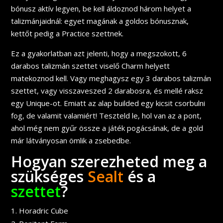
bónusz aktív legyen, be kell áldoznod három helyet a
talizmánjaidnál: egyet magának a goldos bónusznak,
kettőt pedig a Practice szettnek.
Ez a gyakorlatban azt jelenti, hogy a megszokott, 6
darabos talizmán szettet viselő Charm helyett
matekoznod kell. Vagy meghagysz egy 3 darabos talizmán
szettet, vagy visszaveszed 2 darabosra, és mellé raksz
egy Unique-ot. Emiatt az alap builded egy kicsit csorbulni
fog, de valamit valamiért! Teszteld le, hol van az a pont,
ahol még nem gyűr össze a játék pogácsának, de a gold
már látványosan ömlik a zsebedbe.
Hogyan szerezheted meg a
szükséges
Sealt
és a
szettet
?
Horadric Cube