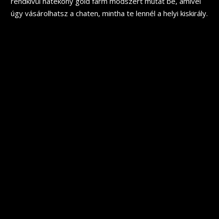
rendkívül hatékony gold farm módszert mutat be, amivel
úgy vásárolhatsz a chaten, mintha te lennél a helyi kiskirály.