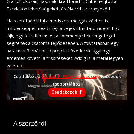
Craftolj okosan, használd ki a Horadric Cube nyújtotta
Escalation lehetőségeket, és élvezd az aranyesőt!
Ha szeretnéd látni a módszert mozgás közben is,
mindenképpen nézd meg a teljes útmutató videót. Egy
lájk, egy feliratkozás és a kommentjeitek rengeteget
segítenek a csatorna fejlődésében. A folytatásban egy
hatalmas Barbár build projekt következik, úgyhogy
érdemes követni a frissítéseket. Addig is: a metal legyen
veletek!
Csatlakozz a
Diablo 4 - Magyar közösség
Facebook
csoportjához!
Csatlakozok
A szerzőről