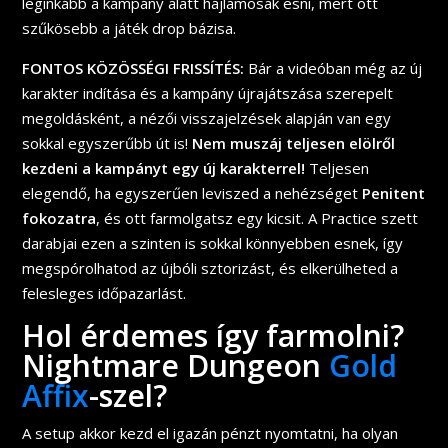
leginkább a kampány alatt hajlamosak esni, mert ott
szűkösebb a játék drop bázisa.
FONTOS KÖZÖSSÉGI FRISSÍTÉS:
Bár a videóban még az új
karakter indítása és a kampány újrajátszása szerepelt
megoldásként, a nézői visszajelzések alapján van egy
sokkal egyszerűbb út is!
Nem muszáj teljesen elölről
kezdeni a kampányt egy új karakterrel!
Teljesen
elegendő, ha egyszerűen leviszed a nehézséget
Penitent
fokozatra
, és ott farmolgatsz egy kicsit. A Practice szett
darabjai ezen a szinten is sokkal könnyebben esnek, így
megspórolhatod az újbóli sztorizást, és elkerülheted a
felesleges időpazarlást.
Hol érdemes így farmolni?
Nightmare Dungeon
Gold
Affix
-
szel?
A setup akkor kezd el igazán pénzt nyomtatni, ha olyan