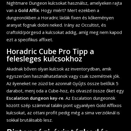
Nightmare Dungeon kulcsokat használsz, amelyeken rajta
van a
Gold Affix
. Hogy miért? Mert ezekben a
dungeonökben a Horadric ládák fixen és kőkeményen
aranyat fognak dobni neked. Irány az Occultist, és
craftold/pörgesd a kulcsokat addig, amíg meg nem kapod
ezt a specifikus affixet.
Horadric Cube Pro Tipp a
felesleges kulcsokhoz
Akadnak bőven olyan kulcsok az inventorydban, amik
egyszerűen használhatatlanok vagy csak szemétnek jók.
Az ilyeneket ne zúzd be azonnal! Gyűjts össze belőlük 5
darabot, menj oda a Cube-hoz, és olvaszd össze őket egy
Escalation dungeon key-re
. Az Escalation dungeonök
között szép számmal találni pont ugyanilyen Gold Afflixos
kulcsokat, az ottani profit pedig még a sima verzióknál is
sokkal brutálisabb lesz.