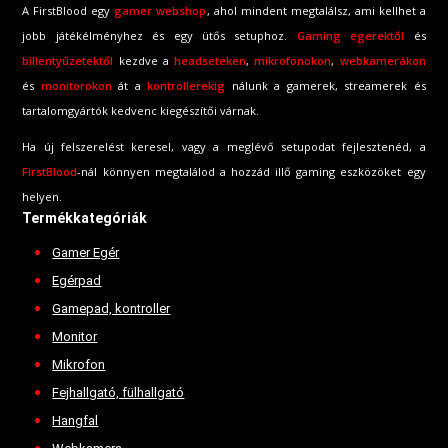
A FirstBlood egy
gamer webshop
, ahol mindent megtalálsz, ami kellhet a
jobb játékélményhez és egy ütős setuphoz.
Gaming egerektől
és
billentyűzetektől
kezdve a
headseteken
,
mikrofonokon
,
webkamerákon
és
monitorokon
át a
kontrollerekig
nálunk a gamerek, streamerek és
tartalomgyártók kedvenc kiegészítői várnak.
Ha új felszerelést keresel, vagy a meglévő setupodat fejlesztenéd, a
FirstBlood
-
nál könnyen megtalálod a hozzád illő gaming eszközöket egy
helyen.
Termékkategóriák
Gamer Egér
Egérpad
Gamepad, kontroller
Monitor
Mikrofon
Fejhallgató, fülhallgató
Hangfal