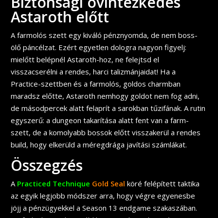
Biztonsági óvintézkedés
Astaroth
előtt
A farmolós szett egy kiváló pénznyomda, de nem boss-
ölő páncélzat. Ezért egyetlen dologra nagyon figyelj:
mielőtt belépnél Astaroth-hoz, ne felejtsd el
visszacserélni a rendes, harci talizmánjaidat! Ha a
Practice-szettben és a farmolós, goldos charmban
maradsz előtte, Astaroth nemhogy goldot nem fog adni,
de másodpercek alatt felaprít a sarokban tűzifának. A rutin
egyszerű: a dungeon takarítása alatt fent van a farm-
szett, de a komolyabb bossok előtt visszakerül a rendes
build, hogy elkerüld a méregdrága javítási számlákat.
Összegzés
A
Practiced Technique
Gold Seal
köré felépített taktika
az egyik legjobb módszer arra, hogy végre egyenesbe
jöjj a pénzügyekkel a Season 13 endgame szakaszában.