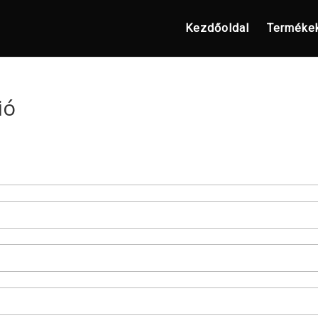
Kezdőoldal
Terméke
ió