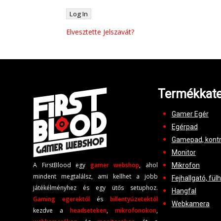
Elvesztette Jelszavát?
Termékkate
Gamer Egér
Egérpad
Gamepad, kontr
Monitor
A FirstBlood egy
gamer webshop
, ahol
Mikrofon
mindent megtalálsz, ami kellhet a jobb
Fejhallgató, fül
játékélményhez és egy ütős setuphoz.
Hangfal
Gaming egerektől
és
billentyűzetektől
Webkamera
kezdve a
headseteken
,
mikrofonokon
,