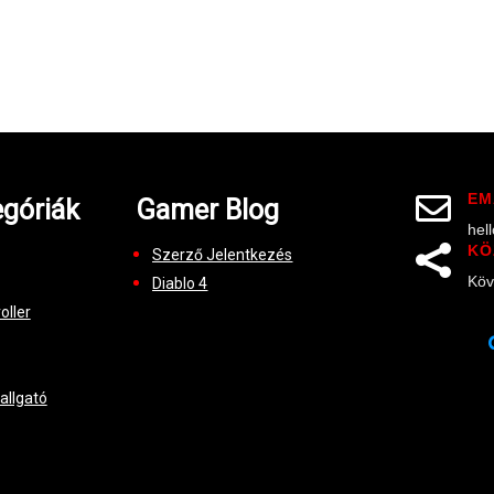
EM

góriák
Gamer Blog
hel
KÖ

Szerző Jelentkezés
Köv
Diablo 4
oller
hallgató