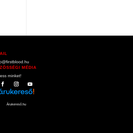
AIL
lo@firstblood.hu
ZÖSSÉGI MÉDIA
ess minket!
Árukereső.hu