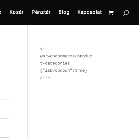
k
Kosár
Pénztár
Blog
Kapcsolat
<!-- 
wp:woocommerce/produc
t-categories 
{"isDropdown":true} 
/-->